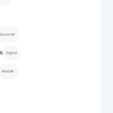
elecom
島
Digicel
Wind