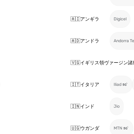
🇦🇮
アンギラ
Digicel
🇦🇩
アンドラ
Andorra T
🇻🇬
イギリス領ヴァージン諸
🇮🇹
イタリア
Iliad
🇮🇳
インド
Jio
🇺🇬
ウガンダ
MTN