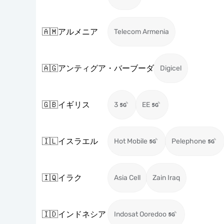
🇦🇲
アルメニア
Telecom Armenia
🇦🇬
アンティグア・バーブーダ
Digicel
🇬🇧
イギリス
3
EE
🇮🇱
イスラエル
Hot Mobile
Pelephone
🇮🇶
イラク
Asia Cell
Zain Iraq
🇮🇩
インドネシア
Indosat Ooredoo