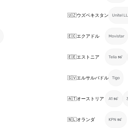
🇺🇿
ウズベキスタン
Unitel LL
🇪🇨
エクアドル
Movistar
🇪🇪
エストニア
Telia
🇸🇻
エルサルバドル
Tigo
🇦🇹
オーストリア
A1
🇳🇱
オランダ
KPN