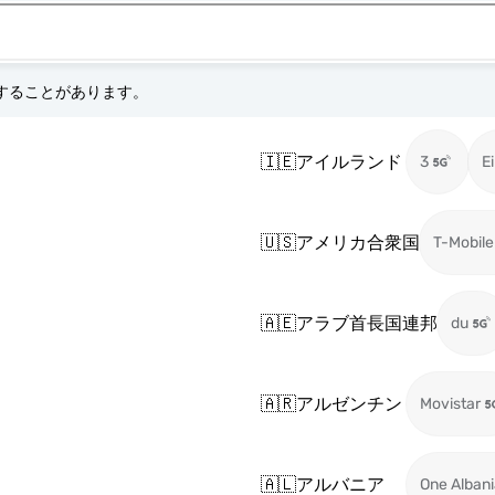
更することがあります。
🇮🇪
アイルランド
3
Ei
🇺🇸
アメリカ合衆国
T-Mobile
🇦🇪
アラブ首長国連邦
du
🇦🇷
アルゼンチン
Movistar
🇦🇱
アルバニア
One Alban