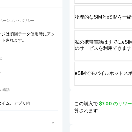
物理的なSIMとeSIMを
ベーション・ポリシー
ージは初回データ使用時にアク
ートされます。
私の携帯電話はすでにeSIM
のサービスを利用できます
し
eSIMでモバイルホット
の追跡
この購入で
$7.00 のリ
タイム、アプリ内
算されます