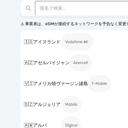
⚠️ 事業者は、eSIMが接続するネットワークを予告なく変
🇮🇸
アイスランド
Vodafone
🇦🇿
アゼルバイジャン
Azercell
🇻🇮
アメリカ領ヴァージン諸島
T-Mobile
🇩🇿
アルジェリア
Mobilis
🇦🇼
アルバ
Digicel