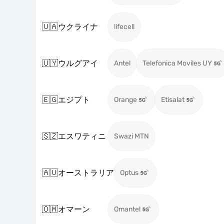
🇺🇦
ウクライナ
lifecell
🇺🇾
ウルグアイ
Antel
Telefonica Moviles UY
🇪🇬
エジプト
Orange
Etisalat
🇸🇿
エスワティニ
Swazi MTN
🇦🇺
オーストラリア
Optus
🇴🇲
オマーン
Omantel