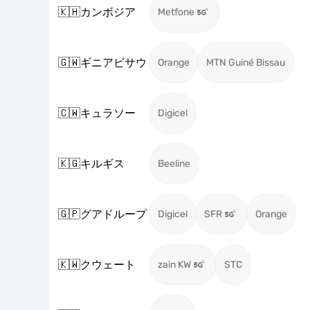
🇰🇭
カンボジア
Metfone
🇬🇼
ギニアビサウ
Orange
MTN Guiné Bissau
🇨🇼
キュラソー
Digicel
🇰🇬
キルギス
Beeline
🇬🇵
グアドループ
Digicel
SFR
Orange
🇰🇼
クウェート
zain KW
STC