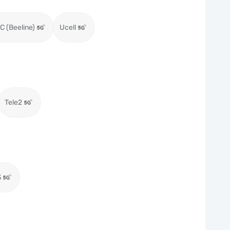
C (Beeline)
Ucell
Tele2
3