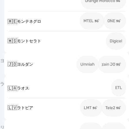
Orange Morocco
MTEL
ONE
🇲🇪
モンテネグロ
🇲🇸
モントセラト
Digicel
ヨ
🇯🇴
ヨルダン
Umniah
zain JO
ラ
ETL
🇱🇦
ラオス
🇱🇻
ラトビア
LMT
Tele2
リ