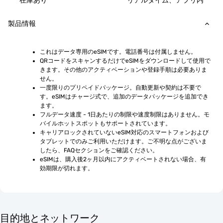
在庫あり
リアルタイム、アプリ内
製品情報
これはデータ専用のeSIMです。電話番号は付属しません。
QRコードをスキャンするだけでeSIMをダウンロードして使用で
きます。その他のアクティベーションや登録手順は必要ありま
せん。
一度限りのプリペイドパッケージ。自動更新や契約は不要で
す。eSIMはチャージ式で、追加のデータパッケージを追加でき
ます。
フルデータ速度 - 1日あたりの制限や速度制限はありません。モ
バイルホットスポットもサポートされています。
キャリアロックされていないeSIM対応のスマートフォンおよび
タブレットでのみご利用いただけます。ご不明な点がございま
したら、FAQセクションをご確認ください。
eSIMは、購入後2ヶ月以内にアクティベートされない場合、有
効期限が切れます。
目的地とネットワーク