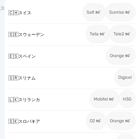
ス
Salt
Sunrise
🇨🇭
スイス
Telia
Tele2
🇸🇪
スウェーデン
Orange
🇪🇸
スペイン
Digicel
🇸🇷
スリナム
Mobitel
H3G
🇱🇰
スリランカ
O2
Orange
🇸🇰
スロバキア