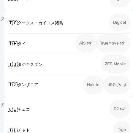
タ
Digicel
🇹🇨
タークス・カイコス諸島
AIS
TrueMove
🇹🇭
タイ
ZET-Mobile
🇹🇯
タジキスタン
🇹🇿
タンザニア
Halotel
tiGO (Yas)
チ
O2
🇨🇿
チェコ
Tigo
🇹🇩
チャド