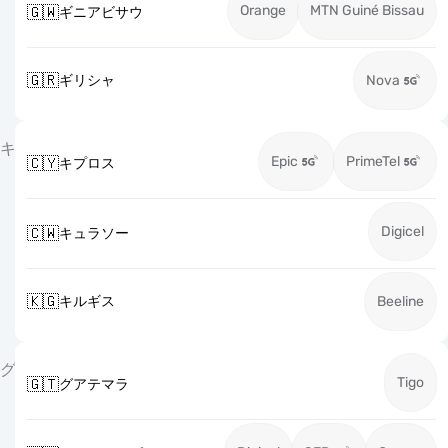
Orange
MTN Guiné Bissau
🇬🇼
ギニアビサウ
🇬🇷
ギリシャ
Nova
キ
Epic
PrimeTel
🇨🇾
キプロス
Digicel
🇨🇼
キュラソー
🇰🇬
キルギス
Beeline
グ
Tigo
🇬🇹
グアテマラ