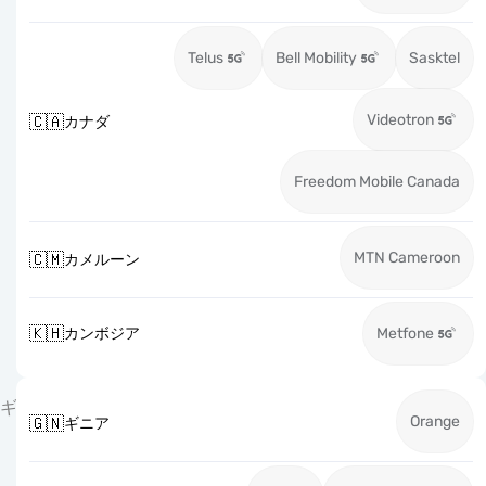
Telus
Bell Mobility
Sasktel
Videotron
🇨🇦
カナダ
Freedom Mobile Canada
MTN Cameroon
🇨🇲
カメルーン
🇰🇭
カンボジア
Metfone
ギ
Orange
🇬🇳
ギニア