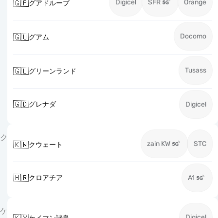
Digicel
SFR
Orange
🇬🇵
グアドループ
Docomo
🇬🇺
グアム
Tusass
🇬🇱
グリーンランド
🇬🇩
グレナダ
Digicel
ク
zain KW
STC
🇰🇼
クウェート
🇭🇷
クロアチア
A1
ケ
Digicel