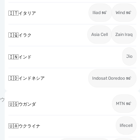
Iliad
Wind
🇮🇹
イタリア
Asia Cell
Zain Iraq
🇮🇶
イラク
Jio
🇮🇳
インド
🇮🇩
インドネシア
Indosat Ooredoo
ウ
MTN
🇺🇬
ウガンダ
lifecell
🇺🇦
ウクライナ