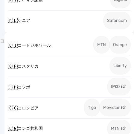
🇰🇾
ケイマン諸島
🇰🇪
ケニア
Safaricom
コ
MTN
Orange
🇨🇮
コートジボワール
Liberty
🇨🇷
コスタリカ
IPKO
🇽🇰
コソボ
Tigo
Movistar
🇨🇴
コロンビア
🇨🇬
コンゴ共和国
MTN