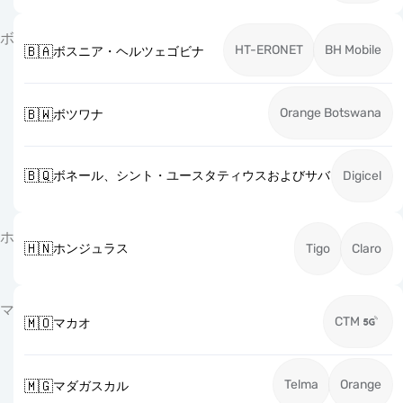
ボ
HT-ERONET
BH Mobile
🇧🇦
ボスニア・ヘルツェゴビナ
Orange Botswana
🇧🇼
ボツワナ
🇧🇶
ボネール、シント・ユースタティウスおよびサバ
Digicel
ホ
🇭🇳
ホンジュラス
Tigo
Claro
マ
CTM
🇲🇴
マカオ
Telma
Orange
🇲🇬
マダガスカル