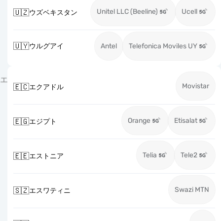
Unitel LLC (Beeline)
Ucell
🇺🇿
ウズベキスタン
🇺🇾
ウルグアイ
Antel
Telefonica Moviles UY
エ
Movistar
🇪🇨
エクアドル
Orange
Etisalat
🇪🇬
エジプト
Telia
Tele2
🇪🇪
エストニア
Swazi MTN
🇸🇿
エスワティニ