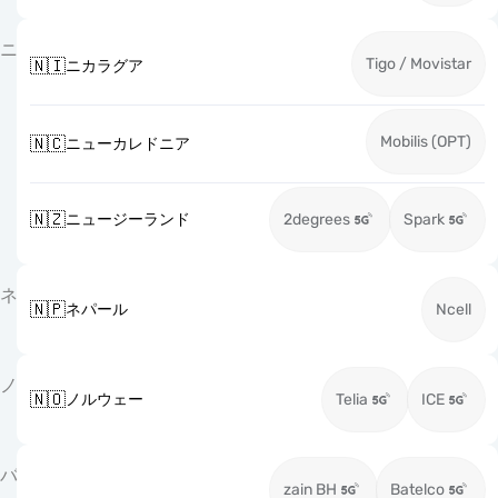
ニ
Tigo / Movistar
🇳🇮
ニカラグア
Mobilis (OPT)
🇳🇨
ニューカレドニア
🇳🇿
ニュージーランド
2degrees
Spark
ネ
🇳🇵
ネパール
Ncell
ノ
🇳🇴
ノルウェー
Telia
ICE
バ
zain BH
Batelco