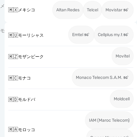
メ
🇲🇽
メキシコ
Altan Redes
Telcel
Movistar
モ
Emtel
Cellplus my.t
🇲🇺
モーリシャス
Movitel
🇲🇿
モザンビーク
Monaco Telecom S.A.M.
🇲🇨
モナコ
Moldcell
🇲🇩
モルドバ
IAM (Maroc Telecom)
🇲🇦
モロッコ