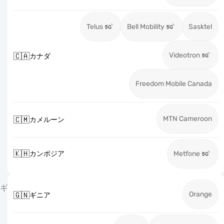
Telus
Bell Mobility
Sasktel
Videotron
🇨🇦
カナダ
Freedom Mobile Canada
MTN Cameroon
🇨🇲
カメルーン
🇰🇭
カンボジア
Metfone
ギ
Orange
🇬🇳
ギニア