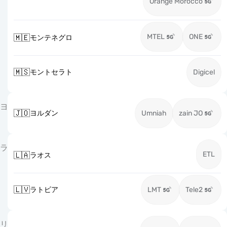
Orange Morocco
MTEL
ONE
🇲🇪
モンテネグロ
🇲🇸
モントセラト
Digicel
ヨ
🇯🇴
ヨルダン
Umniah
zain JO
ラ
ETL
🇱🇦
ラオス
🇱🇻
ラトビア
LMT
Tele2
リ