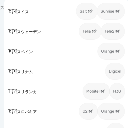
ス
Salt
Sunrise
🇨🇭
スイス
Telia
Tele2
🇸🇪
スウェーデン
Orange
🇪🇸
スペイン
Digicel
🇸🇷
スリナム
Mobitel
H3G
🇱🇰
スリランカ
O2
Orange
🇸🇰
スロバキア