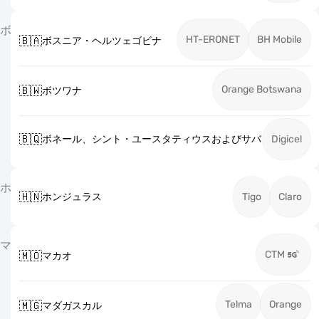
ボ
HT-ERONET
BH Mobile
🇧🇦
ボスニア・ヘルツェゴビナ
Orange Botswana
🇧🇼
ボツワナ
🇧🇶
ボネール、シント・ユースタティウスおよびサバ
Digicel
ホ
🇭🇳
ホンジュラス
Tigo
Claro
マ
CTM
🇲🇴
マカオ
Telma
Orange
🇲🇬
マダガスカル