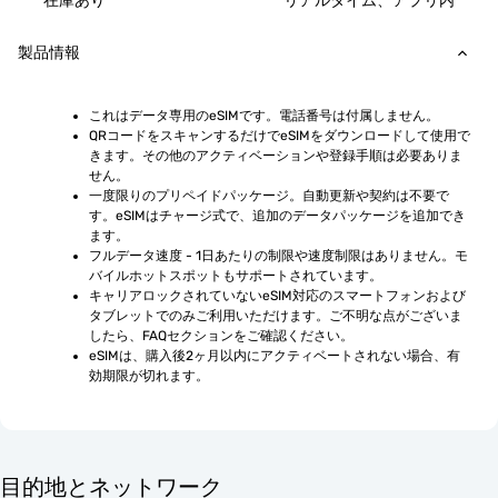
在庫あり
リアルタイム、アプリ内
製品情報
これはデータ専用のeSIMです。電話番号は付属しません。
QRコードをスキャンするだけでeSIMをダウンロードして使用で
きます。その他のアクティベーションや登録手順は必要ありま
せん。
一度限りのプリペイドパッケージ。自動更新や契約は不要で
す。eSIMはチャージ式で、追加のデータパッケージを追加でき
ます。
フルデータ速度 - 1日あたりの制限や速度制限はありません。モ
バイルホットスポットもサポートされています。
キャリアロックされていないeSIM対応のスマートフォンおよび
タブレットでのみご利用いただけます。ご不明な点がございま
したら、FAQセクションをご確認ください。
eSIMは、購入後2ヶ月以内にアクティベートされない場合、有
効期限が切れます。
目的地とネットワーク