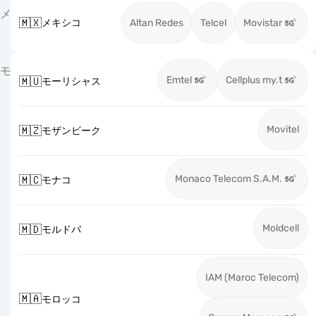
メ
🇲🇽
メキシコ
Altan Redes
Telcel
Movistar
モ
Emtel
Cellplus my.t
🇲🇺
モーリシャス
Movitel
🇲🇿
モザンビーク
Monaco Telecom S.A.M.
🇲🇨
モナコ
Moldcell
🇲🇩
モルドバ
IAM (Maroc Telecom)
🇲🇦
モロッコ