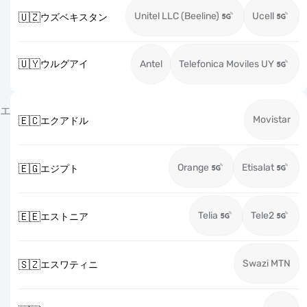
Unitel LLC (Beeline)
Ucell
🇺🇿
ウズベキスタン
🇺🇾
ウルグアイ
Antel
Telefonica Moviles UY
エ
Movistar
🇪🇨
エクアドル
Orange
Etisalat
🇪🇬
エジプト
Telia
Tele2
🇪🇪
エストニア
Swazi MTN
🇸🇿
エスワティニ