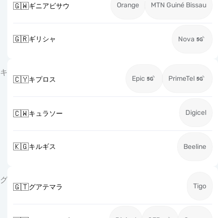
Orange
MTN Guiné Bissau
🇬🇼
ギニアビサウ
🇬🇷
ギリシャ
Nova
キ
Epic
PrimeTel
🇨🇾
キプロス
Digicel
🇨🇼
キュラソー
🇰🇬
キルギス
Beeline
グ
Tigo
🇬🇹
グアテマラ