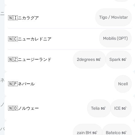
ニ
Tigo / Movistar
🇳🇮
ニカラグア
Mobilis (OPT)
🇳🇨
ニューカレドニア
🇳🇿
ニュージーランド
2degrees
Spark
ネ
🇳🇵
ネパール
Ncell
ノ
🇳🇴
ノルウェー
Telia
ICE
バ
zain BH
Batelco