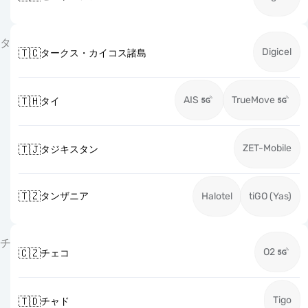
タ
Digicel
🇹🇨
タークス・カイコス諸島
AIS
TrueMove
🇹🇭
タイ
ZET-Mobile
🇹🇯
タジキスタン
🇹🇿
タンザニア
Halotel
tiGO (Yas)
チ
O2
🇨🇿
チェコ
Tigo
🇹🇩
チャド