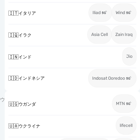
Iliad
Wind
🇮🇹
イタリア
Asia Cell
Zain Iraq
🇮🇶
イラク
Jio
🇮🇳
インド
🇮🇩
インドネシア
Indosat Ooredoo
ウ
MTN
🇺🇬
ウガンダ
lifecell
🇺🇦
ウクライナ