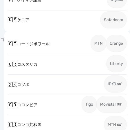
🇰🇾
ケイマン諸島
🇰🇪
ケニア
Safaricom
コ
MTN
Orange
🇨🇮
コートジボワール
Liberty
🇨🇷
コスタリカ
IPKO
🇽🇰
コソボ
Tigo
Movistar
🇨🇴
コロンビア
🇨🇬
コンゴ共和国
MTN