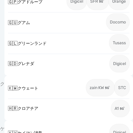
Digicel
SFR
Orange
🇬🇵
グアドループ
Docomo
🇬🇺
グアム
Tusass
🇬🇱
グリーンランド
🇬🇩
グレナダ
Digicel
ク
zain KW
STC
🇰🇼
クウェート
🇭🇷
クロアチア
A1
ケ
Digicel