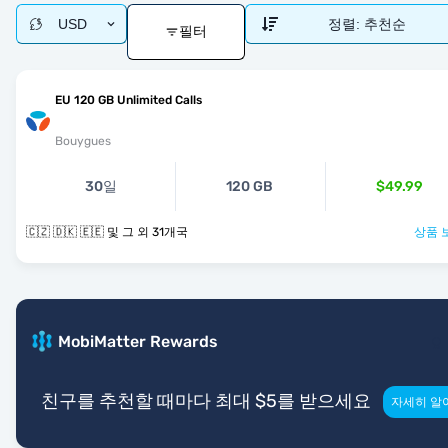
USD
정렬:
추천순
필터
EU 120 GB Unlimited Calls
Bouygues
30일
120 GB
$49.99
🇨🇿 🇩🇰 🇪🇪 및 그 외 31개국
상품 
MobiMatter Rewards
친구를 추천할 때마다 최대 $5를 받으세요
자세히 알