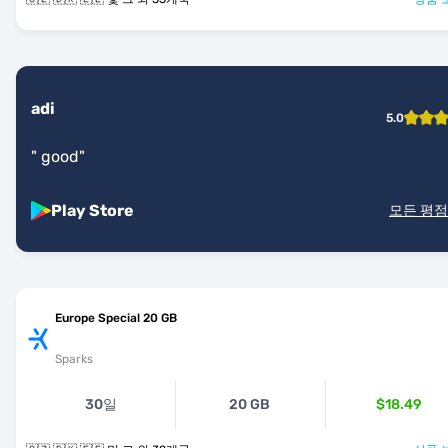
adi
5.0
"
good
"
Play Store
모든 평점
Europe Special 20 GB
Sparks
30일
20 GB
$18.49