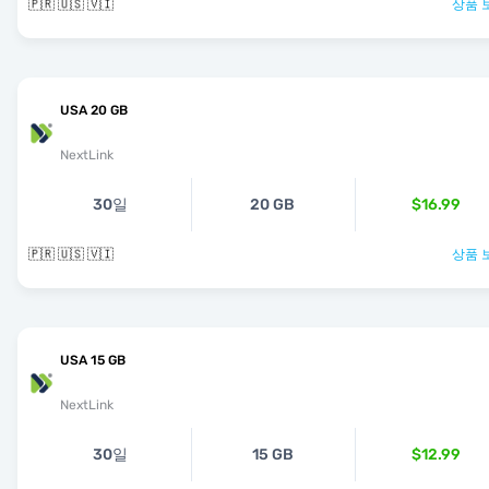
🇵🇷 🇺🇸 🇻🇮
상품 
USA 20 GB
NextLink
30일
20 GB
$16.99
🇵🇷 🇺🇸 🇻🇮
상품 
USA 15 GB
NextLink
30일
15 GB
$12.99