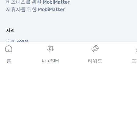
비즈니스를 위한 MobiMatter
제휴사를 위한 MobiMatter
지역
유럽 eSIM
아시아 eSIM
아메리카 eSIM
홈
내 eSIM
리워드
프
중동 eSIM
오세아니아 eSIM
아프리카 eSIM
국가
미국 eSIM
일본 eSIM
캐나다 eSIM
스페인 eSIM