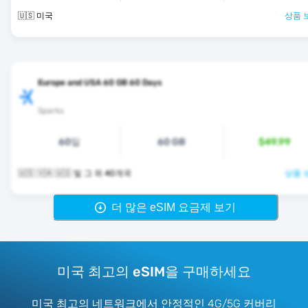
🇺🇸 미국
상품 
Europe and USA 60 GB 60 Days
Sparks
60일
60 GB
$49.99
🇺🇸 🇻🇦 🇺🇸 및 그 외 40개국
상품 
더 많은 eSIM 요금제 보기
미국 최고의 eSIM을 구매하세요
미국 최고의 네트워크에서 안정적인 4G/5G 커버리