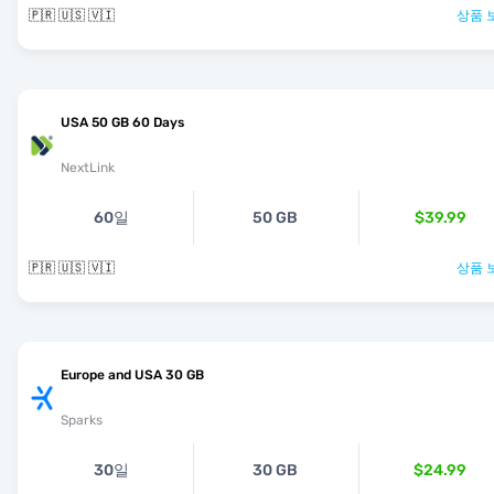
🇵🇷 🇺🇸 🇻🇮
상품 
USA 50 GB 60 Days
NextLink
60일
50 GB
$39.99
🇵🇷 🇺🇸 🇻🇮
상품 
Europe and USA 30 GB
Sparks
30일
30 GB
$24.99