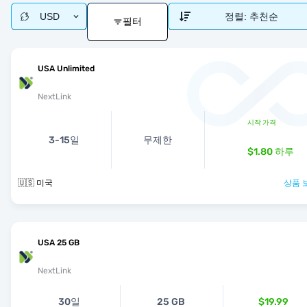
USD
정렬:
추천순
필터
USA Unlimited
NextLink
시작 가격
3-15일
무제한
$1.80
하루
🇺🇸 미국
상품 
USA 25 GB
NextLink
30일
25 GB
$19.99