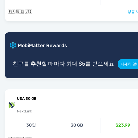
🇵🇷 🇺🇸 🇻🇮
상품 
MobiMatter Rewards
친구를 추천할 때마다 최대 $5를 받으세요
자세히 알
USA 30 GB
NextLink
30일
30 GB
$23.99