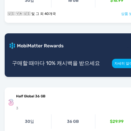
30일
18 GB
$16.99
🇺🇸 🇻🇦 🇺🇸 및 그 외 40개국
상품 
MobiMatter Rewards
구매할 때마다 10% 캐시백을 받으세요
자세히 알
Half Global 36 GB
3
30일
36 GB
$29.99