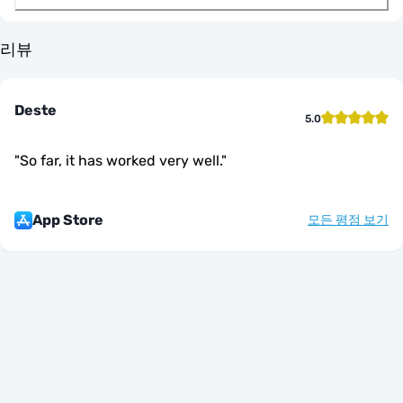
리뷰
Deste
5.0
"
So far, it has worked very well.
"
App Store
모든 평점 보기