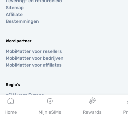
Levering- en retourbeleid
Sitemap
Affiliate
Bestemmingen
Word partner
MobiMatter voor resellers
MobiMatter voor bedrijven
MobiMatter voor affiliates
Regio's
eSIM voor Europa
eSIM voor Azië
eSIM voor Amerika
Home
Mijn eSIMs
Rewards
Pr
eSIM voor Midden-Oosten
eSIM voor Oceanië