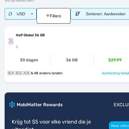
USD
Sorteren:
Aanbevolen
Filters
Half Global 36 GB
3
30 dagen
36 GB
$29.99
🇧🇦 🇧🇬 🇭🇷 & 48 andere landen
Aanbieding bekij
MobiMatter Rewards
EXCLU
Krijg tot $5 voor elke vriend die je
Meer infor