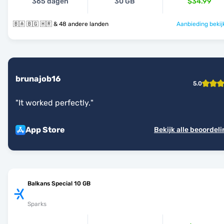
365 dagen
30 GB
$34.99
🇧🇦 🇧🇬 🇭🇷 & 48 andere landen
Aanbieding bekij
brunajob16
5.0
"
It worked perfectly.
"
App Store
Bekijk alle beoordel
Balkans Special 10 GB
Sparks