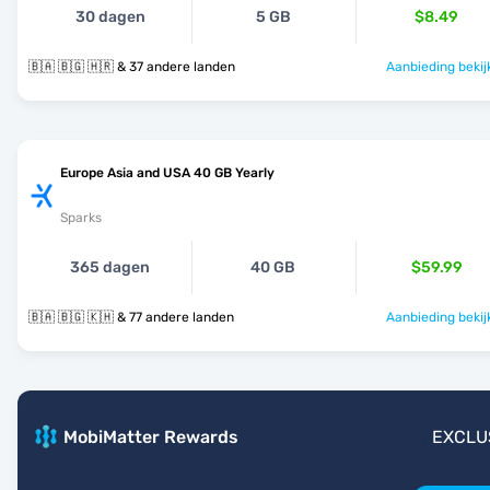
30 dagen
5 GB
$8.49
🇧🇦 🇧🇬 🇭🇷 & 37 andere landen
Aanbieding bekij
Europe Asia and USA 40 GB Yearly
Sparks
365 dagen
40 GB
$59.99
🇧🇦 🇧🇬 🇰🇭 & 77 andere landen
Aanbieding bekij
MobiMatter Rewards
EXCLU