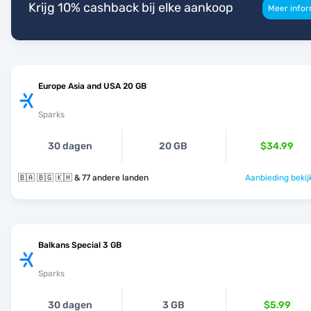
Krijg 10% cashback bij elke aankoop
Meer infor
Europe Asia and USA 20 GB
Sparks
30 dagen
20 GB
$34.99
🇧🇦 🇧🇬 🇰🇭 & 77 andere landen
Aanbieding bekij
Balkans Special 3 GB
Sparks
30 dagen
3 GB
$5.99