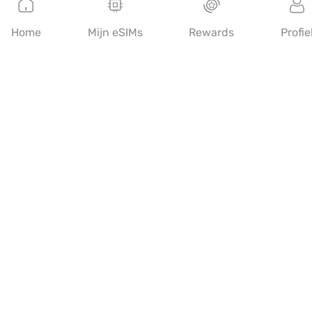
Nederlands
Home
Mijn eSIMs
Rewards
Profie
MobiMatter is een digitaal platform voor telecomdiensten,
waarmee consumenten de beste eSIM-aanbiedingen ter wereld
kunnen vinden en kopen.
14th floor, Al Sarab Tower, Abu Dhabi Global Market Square,
Al Maryah Island, Abu Dhabi, United Arab Emirates
Snelle links
Blog
Handleidingen
Over ons
eSIM-ondersteuning
Algemene voorwaarden
Privacybeleid
Levering- en retourbeleid
Sitemap
Affiliate