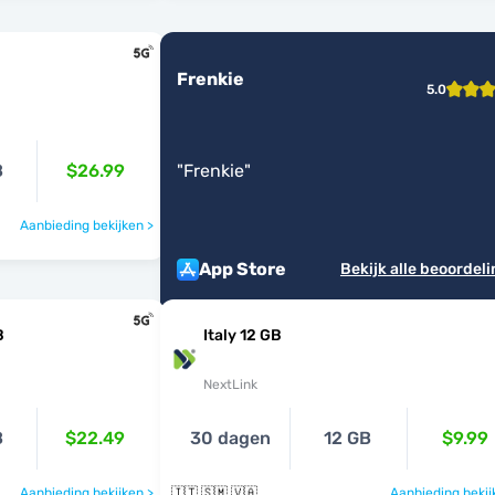
Frenkie
5.0
B
$26.99
"
Frenkie
"
Aanbieding bekijken >
App Store
Bekijk alle beoordel
B
Italy 12 GB
NextLink
B
$22.49
30 dagen
12 GB
$9.99
Aanbieding bekijken >
🇮🇹 🇸🇲 🇻🇦
Aanbieding bekij