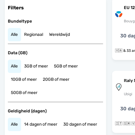
Filters
EU 12
Bundeltype
Bouyg
Alle
Regionaal
Wereldwijd
30 da
🇻🇦 & 3
Data (GB)
Alle
3GB of meer
5GB of meer
10GB of meer
20GB of meer
Italy
50GB of meer
Ubigi
30 da
Geldigheid (dagen)
🇮🇹 🇸🇲 
Alle
14 dagen of meer
30 dagen of meer