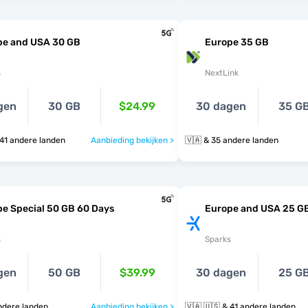
pe and USA 30 GB
Europe 35 GB
s
NextLink
gen
30 GB
$24.99
30 dagen
35 G
 🇺🇸 & 41 andere landen
Aanbieding bekijken >
🇻🇦 & 35 andere landen
e Special 50 GB 60 Days
Europe and USA 25 G
s
Sparks
gen
50 GB
$39.99
30 dagen
25 G
4 andere landen
Aanbieding bekijken >
🇻🇦 🇺🇸 & 41 andere landen