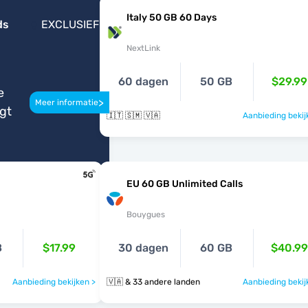
Italy 50 GB 60 Days
ds
EXCLUSIEF
NextLink
60 dagen
50 GB
$29.99
e
>
Meer informatie
igt
🇮🇹 🇸🇲 🇻🇦
Aanbieding bekij
EU 60 GB Unlimited Calls
Bouygues
B
$17.99
30 dagen
60 GB
$40.99
Aanbieding bekijken >
🇻🇦 & 33 andere landen
Aanbieding bekij