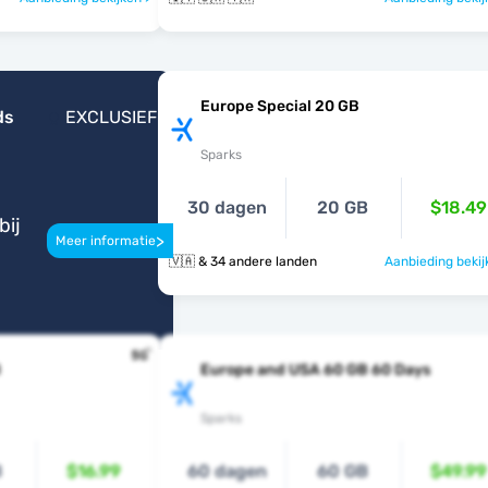
Europe Special 20 GB
ds
EXCLUSIEF
Sparks
30 dagen
20 GB
$18.49
bij
>
Meer informatie
🇻🇦 & 34 andere landen
Aanbieding bekij
B
Europe and USA 60 GB 60 Days
Sparks
B
$16.99
60 dagen
60 GB
$49.99