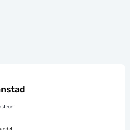
anstad
rsteunt
bundel