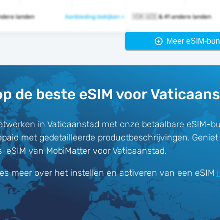
5 andere landen
Aanbieding bekijken >
🇻🇦 🇺🇸 & 41 andere landen
Meer eSIM-bun
p de beste eSIM voor Vaticaan
twerken in Vaticaanstad met onze betaalbare eSIM-bu
epaid met gedetailleerde productbeschrijvingen. Genie
is-eSIM van MobiMatter voor Vaticaanstad.
es meer over het instellen en activeren van een eSIM
h