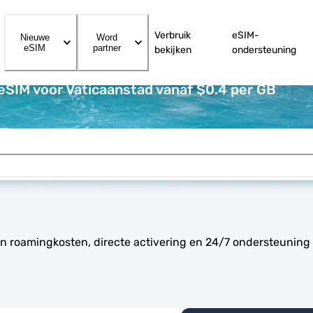
Verbruik
eSIM-
Nieuwe
Word
eSIM
partner
bekijken
ondersteuning
eSIM voor Vaticaanstad vanaf $0.4 per GB
en roamingkosten, directe activering en 24/7 ondersteuning