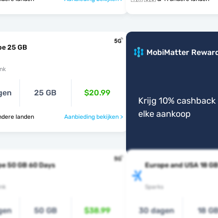
pe 25 GB
MobiMatter Rewar
nk
gen
25 GB
$20.99
Krijg 10% cashback 
elke aankoop
5 andere landen
Aanbieding bekijken >
pe 50 GB 60 Days
Europe and USA 18 G
nk
Sparks
gen
50 GB
$38.99
30 dagen
18 G