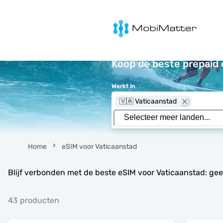
MobiMatter
Koop de beste prepaid 
Werkt in
🇻🇦 Vaticaanstad
Home
eSIM voor Vaticaanstad
Blijf verbonden met de beste eSIM voor Vaticaanstad: ge
43 producten