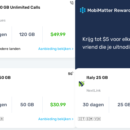
0 GB Unlimited Calls
MobiMatter Rewar
ues
gen
120 GB
$49.99
Krijg tot $5 voor elk
vriend die je uitnod
3 andere landen
Aanbieding bekijken >
 50 GB
Italy 25 GB
NextLink
gen
50 GB
$30.99
30 dagen
25 G
🇦
Aanbieding bekijken >
🇮🇹 🇸🇲 🇻🇦