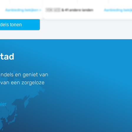
Aanbieding bekijken >
🇻🇦 🇺🇸 & 41 andere landen
Aanbieding bekij
dels tonen
stad
ndels en geniet van
t van een zorgeloze
ier