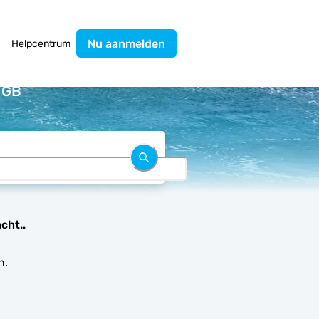
Nu aanmelden
Helpcentrum
r GB
cht..
n.