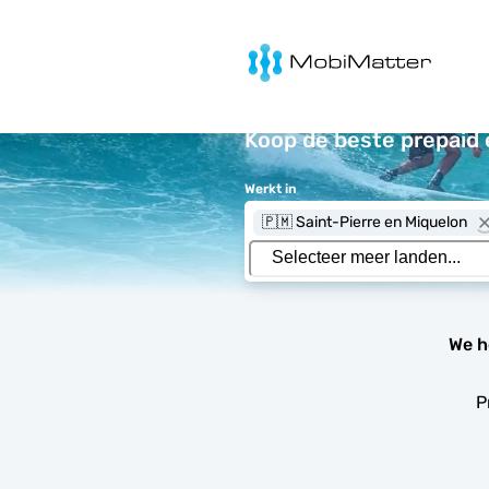
MobiMatter
Koop de beste prepaid 
Werkt in
🇵🇲 Saint-Pierre en Miquelon
We h
P