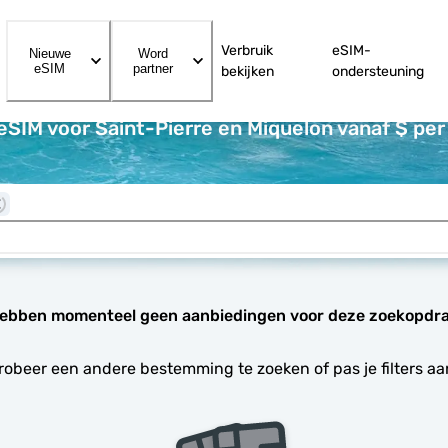
Verbruik
eSIM-
Nieuwe
Word
eSIM
partner
bekijken
ondersteuning
eSIM voor Saint-Pierre en Miquelon vanaf $ pe
ebben momenteel geen aanbiedingen voor deze zoekopdra
robeer een andere bestemming te zoeken of pas je filters aa