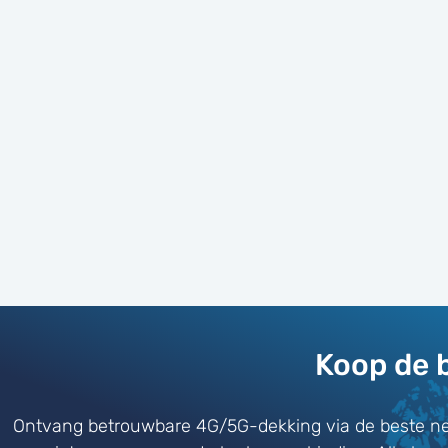
Koop de 
Ontvang betrouwbare 4G/5G-dekking via de beste ne