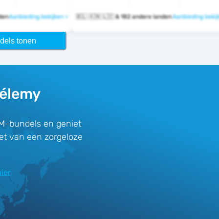
anden
Aanbieding bekijken >
🇧🇱 🇰🇳 🇱🇨 & 182 andere landen
Aanbieding bekij
dels tonen
hélemy
M-bundels en geniet
iet van een zorgeloze
ier