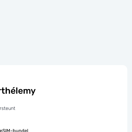
rthélemy
rsteunt
 eSIM-bundel