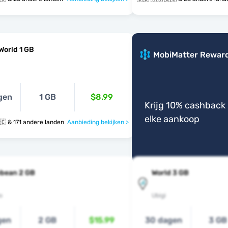
World 1 GB
MobiMatter Rewar
gen
1 GB
$8.99
Krijg 10% cashback 
elke aankoop
🇧🇱 🇰🇳 🇱🇨 & 171 andere landen
Aanbieding bekijken >
bbean 2 GB
World 3 GB
o
Ubigi
gen
2 GB
$15.99
30 dagen
3 GB