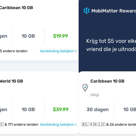
Caribbean 10 GB
MobiMatter Rewar
gen
10 GB
$19.99
Krijg tot $5 voor elk
vriend die je uitnod
 🇲🇫 & 3 andere landen
Aanbieding bekijken >
World 10 GB
Caribbean 10 GB
Ubigi
gen
10 GB
$39.99
30 dagen
10 G
🇧🇱 🇰🇳 🇱🇨 & 171 andere landen
Aanbieding bekijken >
🇧🇱 🇰🇳 🇱🇨 & 26 andere la