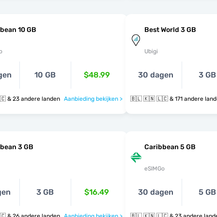
bbean 10 GB
Best World 3 GB
o
Ubigi
gen
10 GB
$48.99
30 dagen
3 GB
🇧🇱 🇰🇳 🇱🇨 & 23 andere landen
Aanbieding bekijken >
🇧🇱 🇰🇳 🇱🇨 & 171 andere la
bbean 3 GB
Caribbean 5 GB
eSIMGo
gen
3 GB
$16.49
30 dagen
5 GB
🇧🇱 🇰🇳 🇱🇨 & 26 andere landen
Aanbieding bekijken >
🇧🇱 🇰🇳 🇱🇨 & 23 andere la