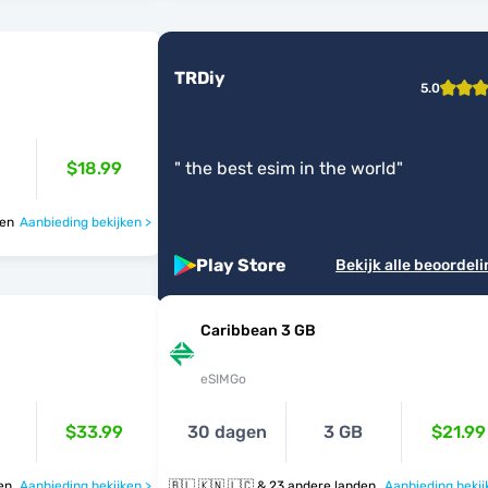
TRDiy
5.0
$18.99
"
the best esim in the world
"
nden
Aanbieding bekijken >
Play Store
Bekijk alle beoordel
Caribbean 3 GB
eSIMGo
$33.99
30 dagen
3 GB
$21.99
nden
Aanbieding bekijken >
🇧🇱 🇰🇳 🇱🇨 & 23 andere landen
Aanbieding bekij