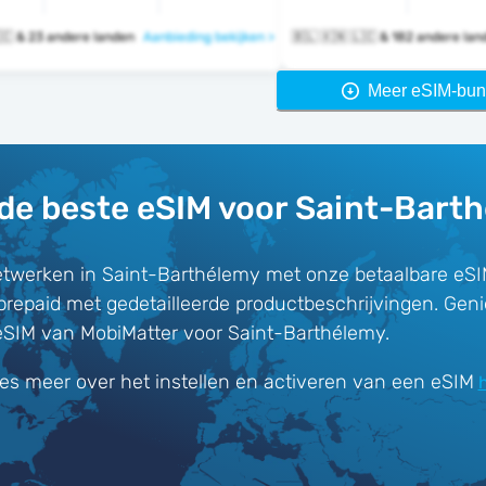
🇧🇱 🇰🇳 🇱🇨 & 23 andere landen
Aanbieding bekijken >
🇧🇱 🇰🇳 🇱🇨 & 182 andere l
Meer eSIM-bun
de beste eSIM voor Saint-Bart
twerken in Saint-Barthélemy met onze betaalbare eSI
prepaid met gedetailleerde productbeschrijvingen. Gen
eSIM van MobiMatter voor Saint-Barthélemy.
es meer over het instellen en activeren van een eSIM
h