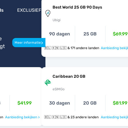
Best World 25 GB 90 Days
ds
EXCLUSIEF
Ubigi
90 dagen
25 GB
$69.99
e
>
Meer informatie
igt
🇧🇱 🇰🇳 🇱🇨 & 171 andere landen
Aanbieding bekij
Caribbean 20 GB
eSIMGo
B
$41.99
30 dagen
20 GB
$81.99
nden
Aanbieding bekijken >
🇧🇱 🇰🇳 🇱🇨 & 23 andere landen
Aanbieding bekij