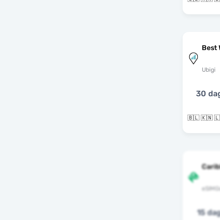
Best 
Ubigi
30 da
Cari
eSIMG
15 da