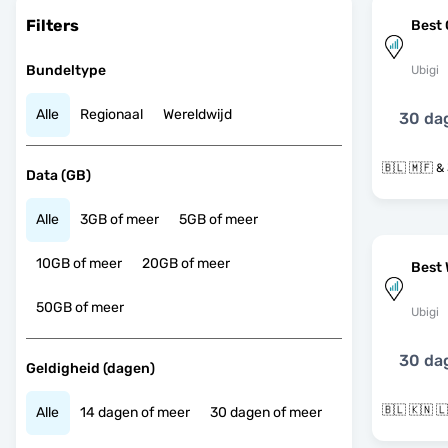
Filters
Best 
Bundeltype
Ubigi
Alle
Regionaal
Wereldwijd
30 da
🇧
Data (GB)
Alle
3GB of meer
5GB of meer
10GB of meer
20GB of meer
Best 
50GB of meer
Ubigi
30 da
Geldigheid (dagen)
Alle
14 dagen of meer
30 dagen of meer