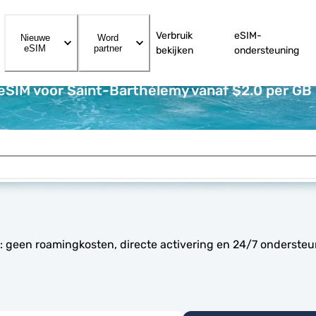
Verbruik
eSIM-
Nieuwe
Word
eSIM
partner
bekijken
ondersteuning
eSIM voor Saint-Barthélemy vanaf $2.0 per GB
: geen roamingkosten, directe activering en 24/7 onderste