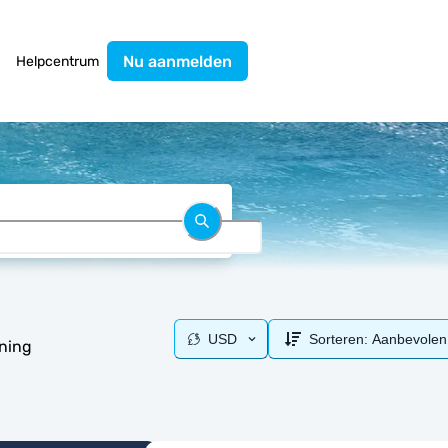
Nu aanmelden
Helpcentrum
USD
Sorteren:
Aanbevolen
uning