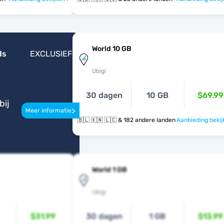
World 10 GB
ds
EXCLUSIEF
Ubigi
30 dagen
10 GB
$69.99
bij
>
Meer informatie
🇧🇱 🇰🇳 🇱🇨 & 182 andere landen
Aanbieding bekij
World 1 GB
Ubigi
$31.99
30 dagen
1 GB
$13.99