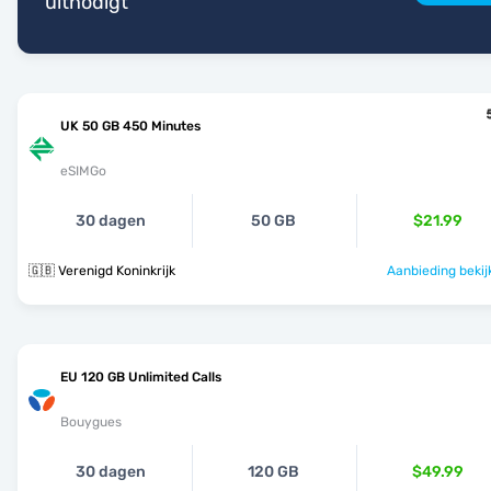
uitnodigt
UK 50 GB 450 Minutes
eSIMGo
30 dagen
50 GB
$21.99
🇬🇧 Verenigd Koninkrijk
Aanbieding bekij
EU 120 GB Unlimited Calls
Bouygues
30 dagen
120 GB
$49.99