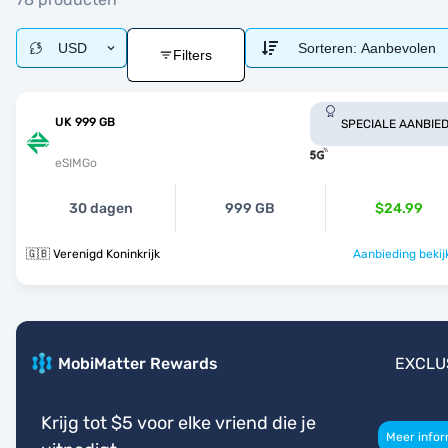
USD
Sorteren:
Aanbevolen
Filters
UK 999 GB
SPECIALE AANBIED
eSIMGo
30 dagen
999 GB
$24.99
🇬🇧 Verenigd Koninkrijk
Aanbieding bekij
MobiMatter Rewards
EXCLU
Krijg tot $5 voor elke vriend die je
Meer infor