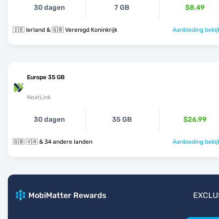
30 dagen
7 GB
$8.49
🇮🇪 Ierland & 🇬🇧 Verenigd Koninkrijk
Aanbieding bekij
Europe 35 GB
NextLink
30 dagen
35 GB
$26.99
🇬🇧 🇻🇦 & 34 andere landen
Aanbieding bekij
MobiMatter Rewards
EXCLU