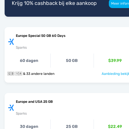
Krijg 10% cashback bij elke aankoop
Meer infor
Europe Special 50 GB 60 Days
Sparks
60 dagen
50 GB
$39.99
🇬🇧 🇻🇦 & 33 andere landen
Aanbieding bekij
Europe and USA 25 GB
Sparks
30 dagen
25 GB
$22.49