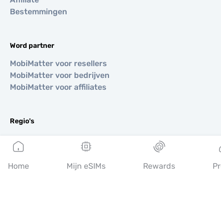
Bestemmingen
Word partner
MobiMatter voor resellers
MobiMatter voor bedrijven
MobiMatter voor affiliates
Regio's
eSIM voor Europa
eSIM voor Azië
eSIM voor Amerika
Home
Mijn eSIMs
Rewards
Pr
eSIM voor Midden-Oosten
eSIM voor Oceanië
eSIM voor Afrika