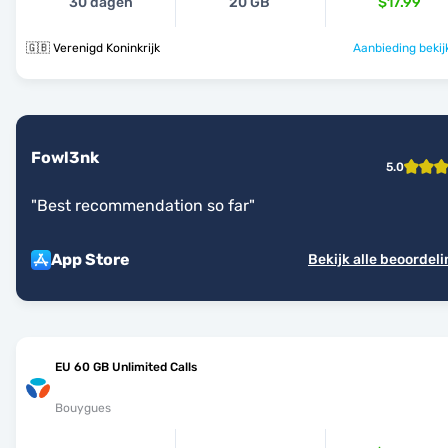
30 dagen
20 GB
$17.99
🇬🇧 Verenigd Koninkrijk
Aanbieding bekij
Fowl3nk
5.0
"
Best recommendation so far
"
App Store
Bekijk alle beoordel
EU 60 GB Unlimited Calls
Bouygues