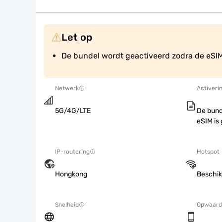
Let op
De bundel wordt geactiveerd zodra de eSIM 
Netwerk
Activeri
5G/4G/LTE
De bund
eSIM is 
IP-routering
Hotspot
Hongkong
Beschik
Snelheid
Opwaard