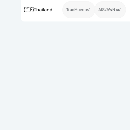
🇹🇭
Thailand
TrueMove
AIS/AWN