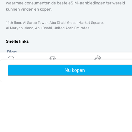
waarmee consumenten de beste eSIM-aanbiedingen ter wereld
kunnen vinden en kopen.
14th floor, Al Sarab Tower, Abu Dhabi Global Market Square,
Al Maryah Island, Abu Dhabi, United Arab Emirates
Snelle links
Blog
Handleidingen
Over ons
Nu kopen
Home
Mijn eSIMs
Rewards
eSIM-ondersteuning
Algemene voorwaarden
Privacybeleid
Levering- en retourbeleid
Sitemap
Affiliate
Bestemmingen