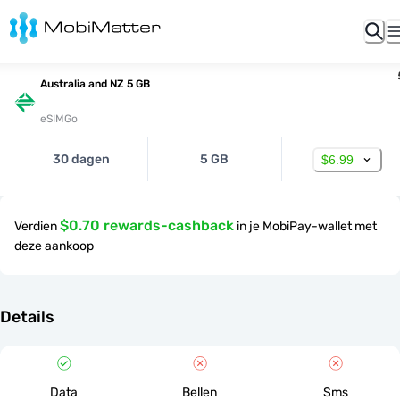
Australia and NZ 5 GB
eSIMGo
30 dagen
5 GB
$6.99
$0.70 rewards-cashback
Verdien
in je MobiPay-wallet met
deze aankoop
Details
Data
Bellen
Sms