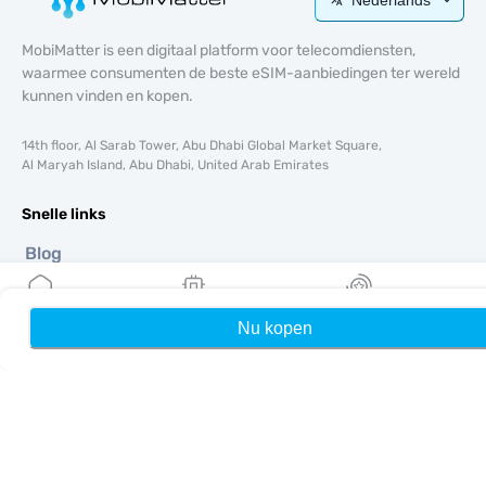
MobiMatter is een digitaal platform voor telecomdiensten,
waarmee consumenten de beste eSIM-aanbiedingen ter wereld
kunnen vinden en kopen.
14th floor, Al Sarab Tower, Abu Dhabi Global Market Square,
Al Maryah Island, Abu Dhabi, United Arab Emirates
Snelle links
Blog
Handleidingen
Over ons
Nu kopen
Home
Mijn eSIMs
Rewards
eSIM-ondersteuning
Algemene voorwaarden
Privacybeleid
Levering- en retourbeleid
Sitemap
Affiliate