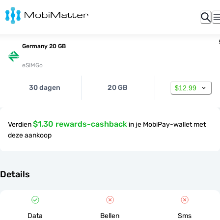
Germany 20 GB
eSIMGo
30 dagen
20 GB
$12.99
$1.30 rewards-cashback
Verdien
in je MobiPay-wallet met
deze aankoop
Details
Data
Bellen
Sms