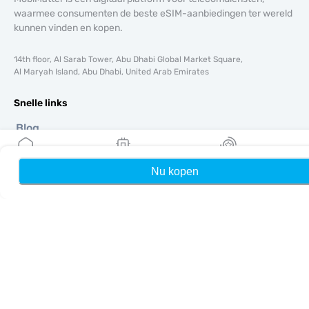
waarmee consumenten de beste eSIM-aanbiedingen ter wereld
kunnen vinden en kopen.
14th floor, Al Sarab Tower, Abu Dhabi Global Market Square,
Al Maryah Island, Abu Dhabi, United Arab Emirates
Snelle links
Blog
Handleidingen
Over ons
Nu kopen
Home
Mijn eSIMs
Rewards
eSIM-ondersteuning
Algemene voorwaarden
Privacybeleid
Levering- en retourbeleid
Sitemap
Affiliate
Bestemmingen