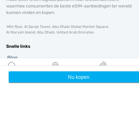
waarmee consumenten de beste eSIM-aanbiedingen ter wereld
kunnen vinden en kopen.
14th floor, Al Sarab Tower, Abu Dhabi Global Market Square,
Al Maryah Island, Abu Dhabi, United Arab Emirates
Snelle links
Blog
Handleidingen
Over ons
Nu kopen
Home
Mijn eSIMs
Rewards
eSIM-ondersteuning
Algemene voorwaarden
Privacybeleid
Levering- en retourbeleid
Sitemap
Affiliate
Bestemmingen