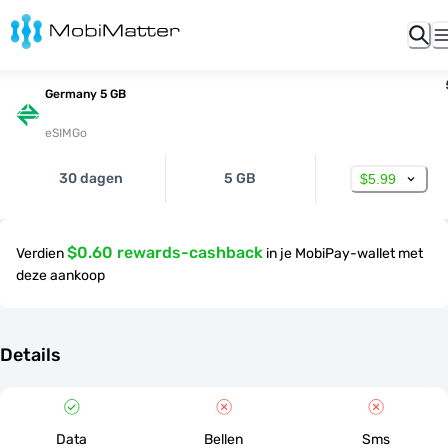
Germany 5 GB
eSIMGo
30 dagen
5 GB
$5.99
$0.60 rewards-cashback
Verdien
in je MobiPay-wallet met
deze aankoop
Details
Data
Bellen
Sms