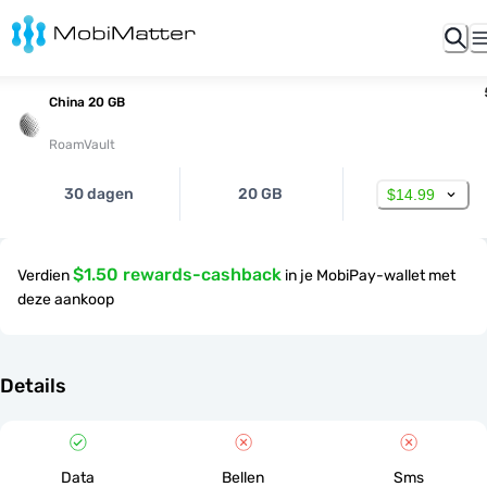
China 20 GB
RoamVault
30 dagen
20 GB
$14.99
$1.50 rewards-cashback
Verdien
in je MobiPay-wallet met
deze aankoop
Details
Data
Bellen
Sms