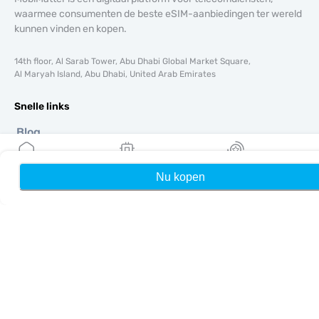
waarmee consumenten de beste eSIM-aanbiedingen ter wereld
kunnen vinden en kopen.
14th floor, Al Sarab Tower, Abu Dhabi Global Market Square,
Al Maryah Island, Abu Dhabi, United Arab Emirates
Snelle links
Blog
Handleidingen
Over ons
Nu kopen
Home
Mijn eSIMs
Rewards
eSIM-ondersteuning
Algemene voorwaarden
Privacybeleid
Levering- en retourbeleid
Sitemap
Affiliate
Bestemmingen