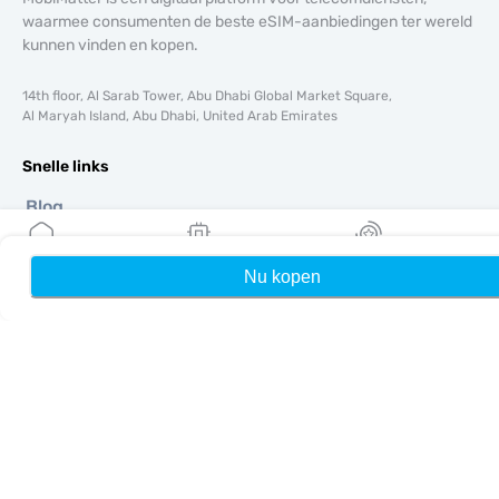
waarmee consumenten de beste eSIM-aanbiedingen ter wereld
kunnen vinden en kopen.
14th floor, Al Sarab Tower, Abu Dhabi Global Market Square,
Al Maryah Island, Abu Dhabi, United Arab Emirates
Snelle links
Blog
Handleidingen
Over ons
Nu kopen
Home
Mijn eSIMs
Rewards
eSIM-ondersteuning
Algemene voorwaarden
Privacybeleid
Levering- en retourbeleid
Sitemap
Affiliate
Bestemmingen