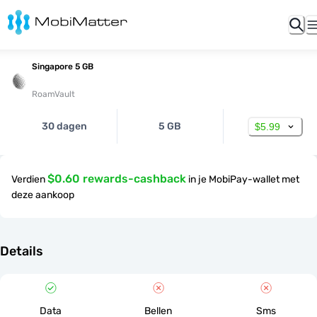
Singapore 5 GB
RoamVault
30 dagen
5 GB
$5.99
$0.60 rewards-cashback
Verdien
in je MobiPay-wallet met
deze aankoop
Details
Data
Bellen
Sms