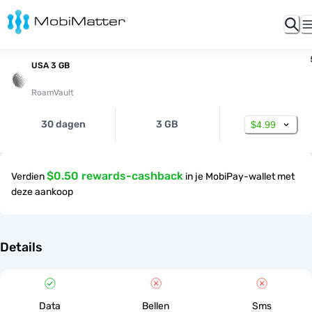
USA 3 GB
RoamVault
30 dagen
3 GB
$4.99
$0.50 rewards-cashback
Verdien
in je MobiPay-wallet met
deze aankoop
Details
Data
Bellen
Sms