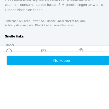
waarmee consumenten de beste eSIM-aanbiedingen ter wereld
kunnen vinden en kopen.
14th floor, Al Sarab Tower, Abu Dhabi Global Market Square,
Al Maryah Island, Abu Dhabi, United Arab Emirates
Snelle links
Blog
Handleidingen
Over ons
Nu kopen
Home
Mijn eSIMs
Rewards
eSIM-ondersteuning
Algemene voorwaarden
Privacybeleid
Levering- en retourbeleid
Sitemap
Affiliate
Bestemmingen