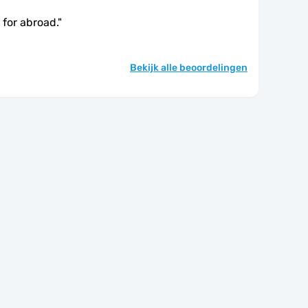
M for abroad.
"
Bekijk alle beoordelingen