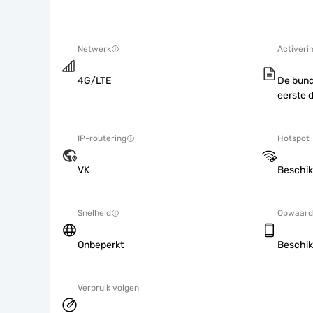
Netwerk
Activeri
4G/LTE
De bund
eerste 
IP-routering
Hotspot
VK
Beschik
Snelheid
Opwaard
Onbeperkt
Beschik
Verbruik volgen