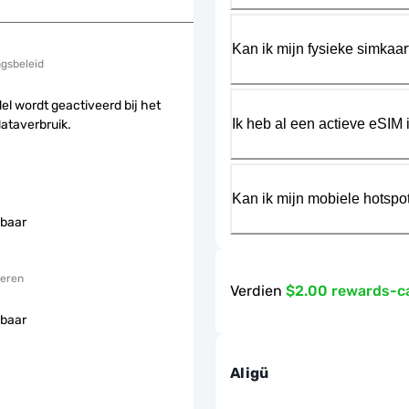
Kan ik mijn fysieke simkaa
ngsbeleid
el wordt geactiveerd bij het
Ik heb al een actieve eSIM i
dataverbruik.
Kan ik mijn mobiele hotspo
baar
eren
Verdien
$2.00 rewards-c
baar
Aligü