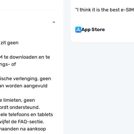
"
I think it is the best e-SI
App Store
 zit geen 
 te downloaden en te 
ngs- of 
sche verlenging, geen 
kan worden aangevuld 
 limieten, geen 
ordt ondersteund.
le telefoons en tablets 
wijfel de FAQ-sectie.
 maanden na aankoop 