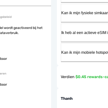
Kan ik mijn fysieke simkaa
ngsbeleid
el wordt geactiveerd bij het
Ik heb al een actieve eSIM i
dataverbruik.
Kan ik mijn mobiele hotspo
baar
eren
Verdien
$0.45 rewards-c
baar
Thanh