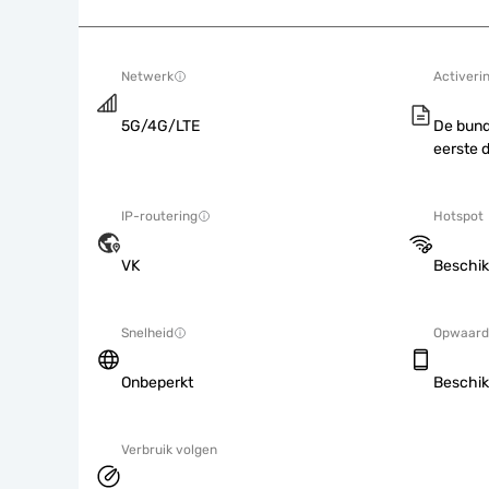
Netwerk
Activeri
5G/4G/LTE
De bund
eerste 
IP-routering
Hotspot
VK
Beschik
Snelheid
Opwaard
Onbeperkt
Beschik
Verbruik volgen