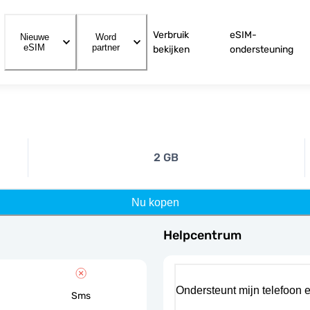
Verbruik
eSIM-
Nieuwe
Word
eSIM
partner
bekijken
ondersteuning
2 GB
Nu kopen
Helpcentrum
Ondersteunt mijn telefoon 
Sms