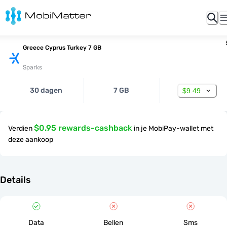
Greece Cyprus Turkey 7 GB
Sparks
30 dagen
7 GB
$9.49
$0.95 rewards-cashback
Verdien
in je MobiPay-wallet met
deze aankoop
Details
Data
Bellen
Sms