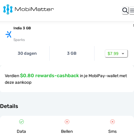
India 3 GB
Sparks
30 dagen
3 GB
$7.99
$0.80 rewards-cashback
Verdien
in je MobiPay-wallet met
deze aankoop
Details
Data
Bellen
Sms