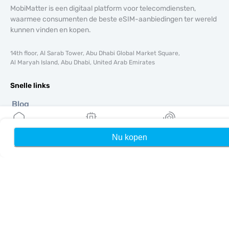
MobiMatter is een digitaal platform voor telecomdiensten,
waarmee consumenten de beste eSIM-aanbiedingen ter wereld
kunnen vinden en kopen.
14th floor, Al Sarab Tower, Abu Dhabi Global Market Square,
Al Maryah Island, Abu Dhabi, United Arab Emirates
Snelle links
Blog
Handleidingen
Over ons
Nu kopen
Home
Mijn eSIMs
Rewards
eSIM-ondersteuning
Algemene voorwaarden
Privacybeleid
Levering- en retourbeleid
Sitemap
Affiliate
Bestemmingen