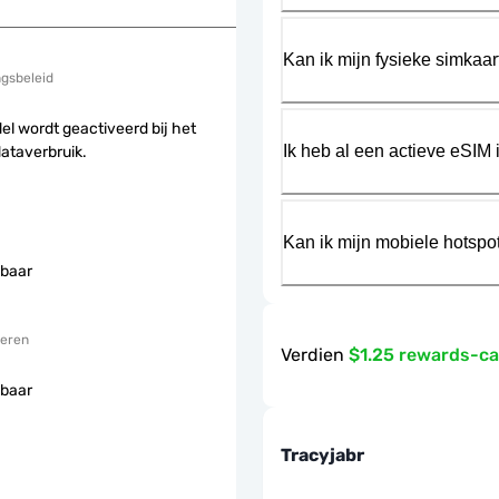
Kan ik mijn fysieke simkaa
ngsbeleid
el wordt geactiveerd bij het
Ik heb al een actieve eSIM i
dataverbruik.
Kan ik mijn mobiele hotspo
baar
eren
Verdien
$1.25 rewards-c
baar
Tracyjabr