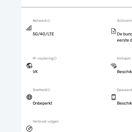
Netwerk
Activeri
5G/4G/LTE
De bund
eerste 
IP-routering
Hotspot
VK
Beschik
Snelheid
Opwaard
Onbeperkt
Beschik
Verbruik volgen