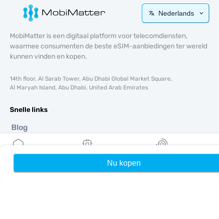
Nederlands
MobiMatter is een digitaal platform voor telecomdiensten,
waarmee consumenten de beste eSIM-aanbiedingen ter wereld
kunnen vinden en kopen.
14th floor, Al Sarab Tower, Abu Dhabi Global Market Square,
Al Maryah Island, Abu Dhabi, United Arab Emirates
Snelle links
Blog
Handleidingen
Over ons
eSIM-ondersteuning
Nu kopen
Home
Mijn eSIMs
Rewards
Algemene voorwaarden
Privacybeleid
Levering- en retourbeleid
Sitemap