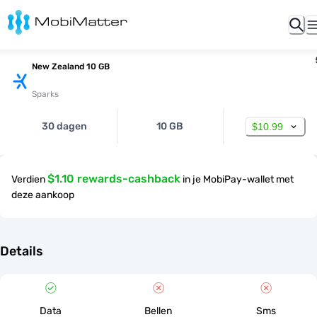
New Zealand 10 GB
Sparks
30 dagen
10 GB
$10.99
$1.10 rewards-cashback
Verdien
in je MobiPay-wallet met
deze aankoop
Details
Data
Bellen
Sms