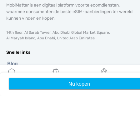
MobiMatter is een digitaal platform voor telecomdiensten,
waarmee consumenten de beste eSIM-aanbiedingen ter wereld
kunnen vinden en kopen.
14th floor, Al Sarab Tower, Abu Dhabi Global Market Square,
Al Maryah Island, Abu Dhabi, United Arab Emirates
Snelle links
Blog
Handleidingen
Over ons
Nu kopen
Home
Mijn eSIMs
Rewards
eSIM-ondersteuning
Algemene voorwaarden
Privacybeleid
Levering- en retourbeleid
Sitemap
Affiliate
Bestemmingen