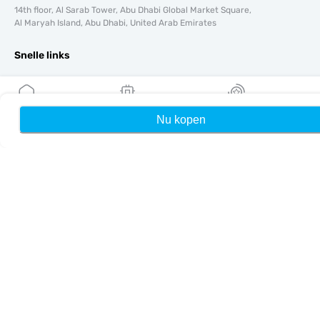
14th floor, Al Sarab Tower, Abu Dhabi Global Market Square,
Al Maryah Island, Abu Dhabi, United Arab Emirates
Snelle links
Blog
Handleidingen
Over ons
Nu kopen
Home
Mijn eSIMs
Rewards
eSIM-ondersteuning
Algemene voorwaarden
Privacybeleid
Levering- en retourbeleid
Sitemap
Affiliate
Bestemmingen
Word partner
MobiMatter voor resellers