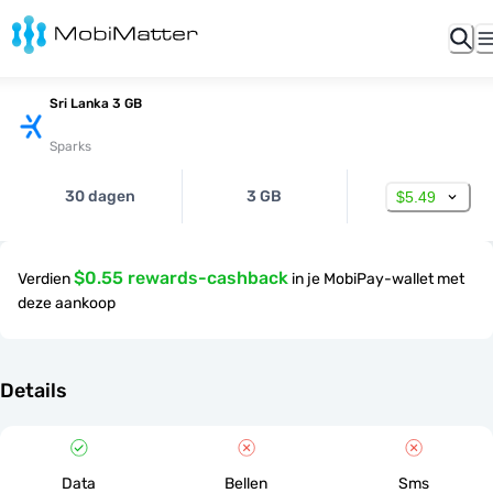
Sri Lanka 3 GB
Sparks
30 dagen
3 GB
$5.49
$0.55 rewards-cashback
Verdien
in je MobiPay-wallet met
deze aankoop
Details
Data
Bellen
Sms