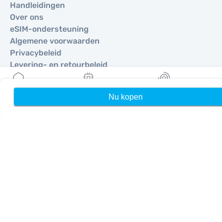
Handleidingen
Over ons
eSIM-ondersteuning
Algemene voorwaarden
Privacybeleid
Levering- en retourbeleid
Sitemap
Affiliate
Nu kopen
Home
Mijn eSIMs
Rewards
Bestemmingen
Word partner
MobiMatter voor resellers
MobiMatter voor bedrijven
MobiMatter voor affiliates
Regio's