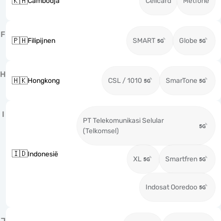
🇰🇭
Cambodja
Cellcard
Metfone
F
🇵🇭
Filipijnen
SMART
Globe
H
🇭🇰
Hongkong
CSL / 1010
SmarTone
I
PT Telekomunikasi Selular
(Telkomsel)
🇮🇩
Indonesië
XL
Smartfren
Indosat Ooredoo
J