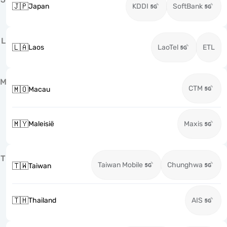
🇯🇵
Japan
KDDI
SoftBank
L
🇱🇦
Laos
LaoTel
ETL
M
CTM
🇲🇴
Macau
🇲🇾
Maleisië
Maxis
T
Taiwan Mobile
Chunghwa
🇹🇼
Taiwan
🇹🇭
Thailand
AIS