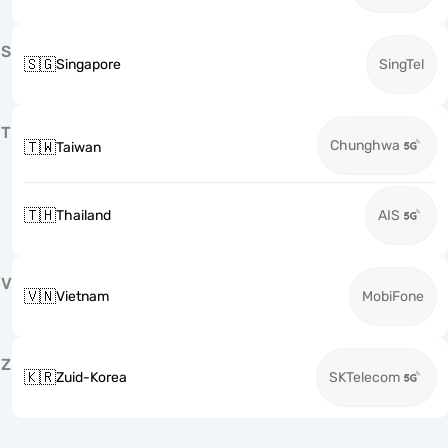
S
🇸🇬
Singapore
SingTel
T
Chunghwa
🇹🇼
Taiwan
🇹🇭
Thailand
AIS
V
🇻🇳
Vietnam
MobiFone
Z
🇰🇷
Zuid-Korea
SKTelecom