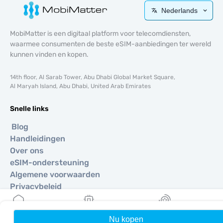
Nederlands
MobiMatter is een digitaal platform voor telecomdiensten,
waarmee consumenten de beste eSIM-aanbiedingen ter wereld
kunnen vinden en kopen.
14th floor, Al Sarab Tower, Abu Dhabi Global Market Square,
Al Maryah Island, Abu Dhabi, United Arab Emirates
Snelle links
Blog
Handleidingen
Over ons
eSIM-ondersteuning
Algemene voorwaarden
Privacybeleid
Levering- en retourbeleid
Sitemap
Nu kopen
Home
Mijn eSIMs
Rewards
Affiliate