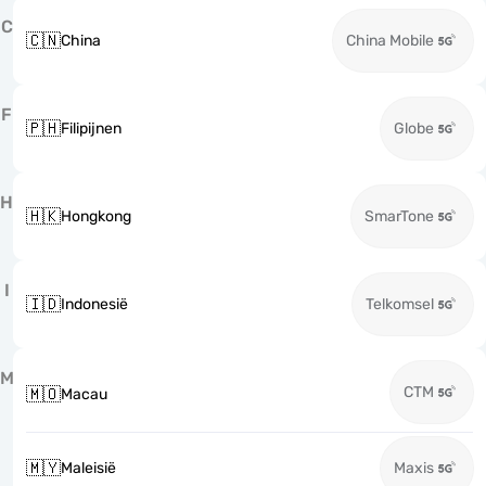
C
🇨🇳
China
China Mobile
F
🇵🇭
Filipijnen
Globe
H
🇭🇰
Hongkong
SmarTone
I
🇮🇩
Indonesië
Telkomsel
M
CTM
🇲🇴
Macau
🇲🇾
Maleisië
Maxis