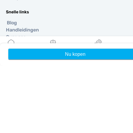
Snelle links
Blog
Handleidingen
Over ons
eSIM-ondersteuning
Algemene voorwaarden
Nu kopen
Home
Mijn eSIMs
Rewards
Privacybeleid
Levering- en retourbeleid
Sitemap
Affiliate
Bestemmingen
Word partner
MobiMatter voor resellers
MobiMatter voor bedrijven
MobiMatter voor affiliates