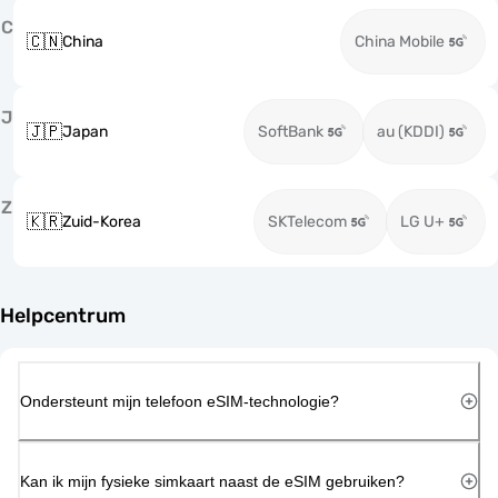
C
🇨🇳
China
China Mobile
J
🇯🇵
Japan
SoftBank
au (KDDI)
Z
🇰🇷
Zuid-Korea
SKTelecom
LG U+
Helpcentrum
Ondersteunt mijn telefoon eSIM-technologie?
Kan ik mijn fysieke simkaart naast de eSIM gebruiken?