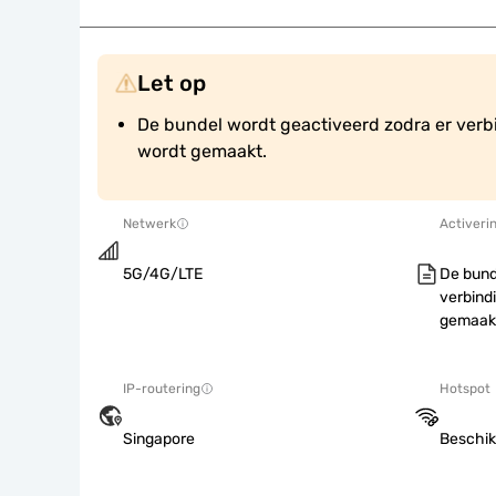
Let op
De bundel wordt geactiveerd zodra er verb
wordt gemaakt.
Netwerk
Activeri
5G/4G/LTE
De bund
verbind
gemaak
IP-routering
Hotspot
Singapore
Beschik