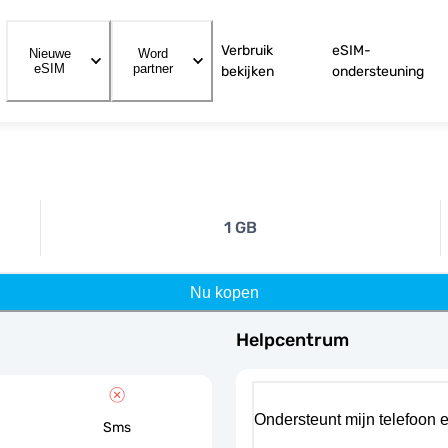
Verbruik
eSIM-
Nieuwe
Word
eSIM
partner
bekijken
ondersteuning
1 GB
Nu kopen
Helpcentrum
Ondersteunt mijn telefoon 
Sms