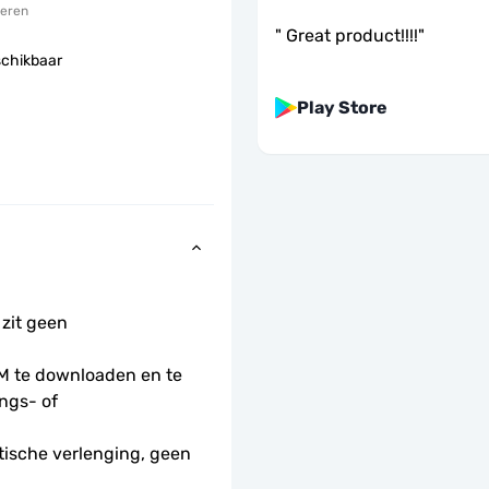
eren
"
Great product!!!!
"
schikbaar
Play Store
 zit geen 
 te downloaden en te 
ngs- of 
ische verlenging, geen 