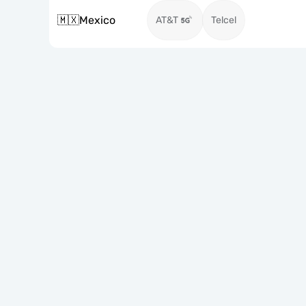
🇲🇽
Mexico
AT&T
Telcel