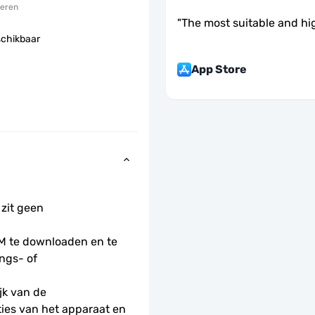
eren
"
The most suitable and hi
schikbaar
App Store
 zit geen 
 te downloaden en te 
ngs- of 
k van de 
ies van het apparaat en 