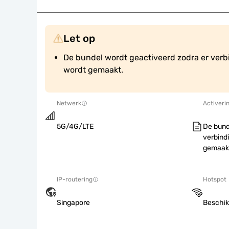
Let op
De bundel wordt geactiveerd zodra er verb
wordt gemaakt.
Netwerk
Activeri
5G/4G/LTE
De bund
verbind
gemaak
IP-routering
Hotspot
Singapore
Beschik