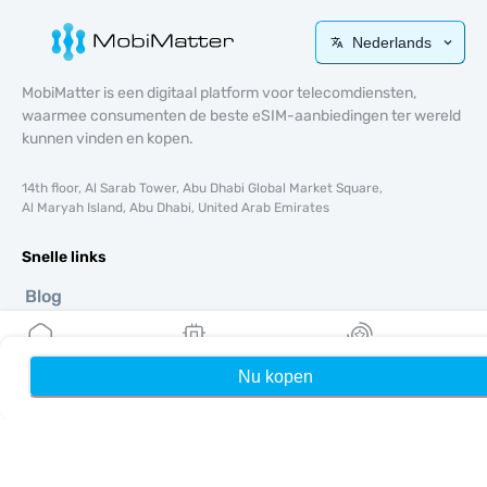
Nederlands
MobiMatter is een digitaal platform voor telecomdiensten,
waarmee consumenten de beste eSIM-aanbiedingen ter wereld
kunnen vinden en kopen.
14th floor, Al Sarab Tower, Abu Dhabi Global Market Square,
Al Maryah Island, Abu Dhabi, United Arab Emirates
Snelle links
Blog
Handleidingen
Over ons
eSIM-ondersteuning
Nu kopen
Home
Mijn eSIMs
Rewards
Algemene voorwaarden
Privacybeleid
Levering- en retourbeleid
Sitemap