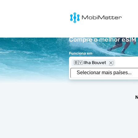
MobiMatter
Compre o melhor eSIM p
Funciona em
🇧🇻 Ilha Bouvet
N