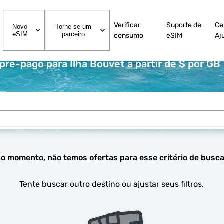
Verificar
Suporte de
Ce
Novo
Torne-se um
eSIM
parceiro
consumo
eSIM
Aj
ré-pago para Ilha Bouvet a partir de $ por GB
o momento, não temos ofertas para esse critério de busca
Tente buscar outro destino ou ajustar seus filtros.