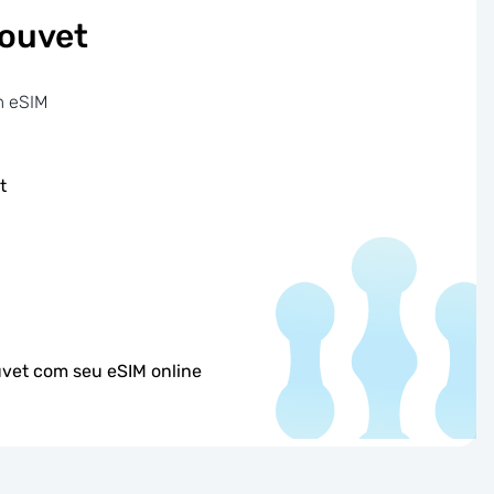
Bouvet
m eSIM
t
uvet com seu eSIM online