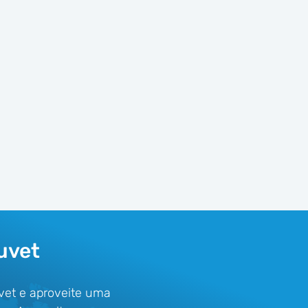
uvet
vet e aproveite uma