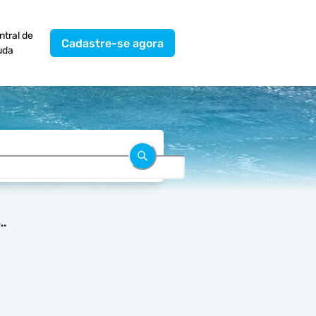
ntral de
Cadastre-se agora
uda
..