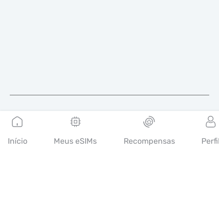
Português
Início
Meus eSIMs
Recompensas
Perfi
A Mobimatter é um canal digital de serviços de
telecomunicações, que permite aos consumidores encontrar e
comprar as melhores ofertas de eSIM do mundo.
14th floor, Al Sarab Tower, Abu Dhabi Global Market Square,
Al Maryah Island, Abu Dhabi, United Arab Emirates