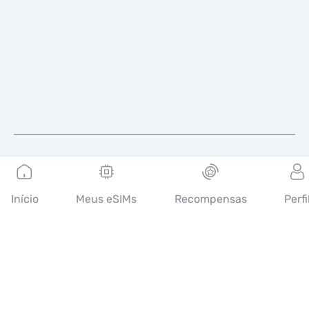
Português
Início
Meus eSIMs
Recompensas
Perfi
A Mobimatter é um canal digital de serviços de
telecomunicações, que permite aos consumidores encontrar e
comprar as melhores ofertas de eSIM do mundo.
14th floor, Al Sarab Tower, Abu Dhabi Global Market Square,
Al Maryah Island, Abu Dhabi, United Arab Emirates