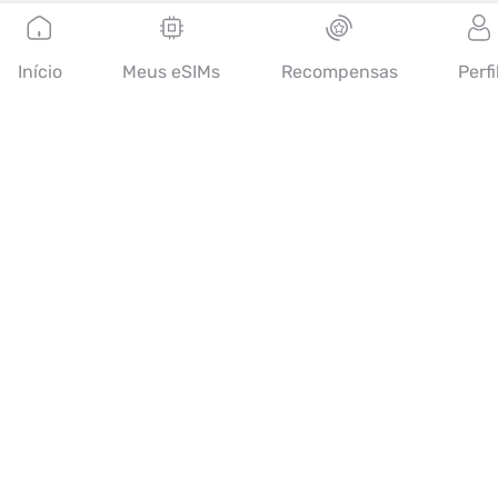
Português
Início
Meus eSIMs
Recompensas
Perfi
A Mobimatter é um canal digital de serviços de
telecomunicações, que permite aos consumidores encontrar e
comprar as melhores ofertas de eSIM do mundo.
14th floor, Al Sarab Tower, Abu Dhabi Global Market Square,
Al Maryah Island, Abu Dhabi, United Arab Emirates
Links rápidos
Blog
Guias
Sobre
Suporte de eSIM
Termos e condições
Política de Privacidade
Política de entrega e reembolsos
Mapa do site