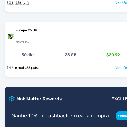
🇮🇹 🇸🇲 🇻🇦
Ver ofe
Europe 25 GB
NextLink
30 dias
25 GB
$20.99
🇻🇦 e mais 35 países
Ver ofe
MobiMatter Rewards
EXCLU
Ganhe 10% de cashback em cada compra
Saiba