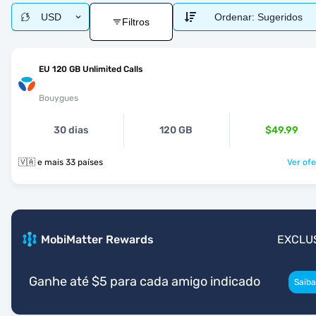
USD
Ordenar:
Sugeridos
Filtros
EU 120 GB Unlimited Calls
Bouygues
30 dias
120 GB
$49.99
🇻🇦 e mais 33 países
Ver ofe
MobiMatter Rewards
EXCLU
Ganhe até $5 para cada amigo indicado
Saiba