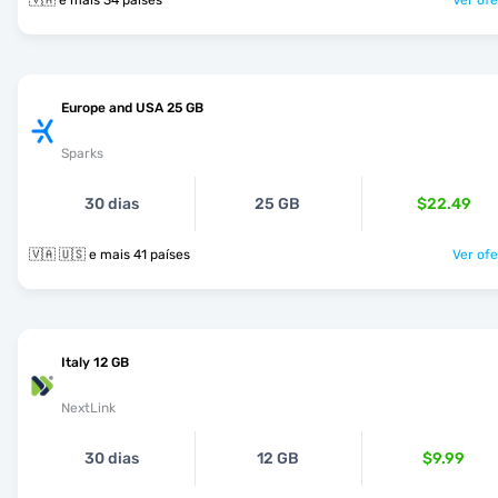
🇻🇦 e mais 34 países
Ver ofe
Europe and USA 25 GB
Sparks
30 dias
25 GB
$22.49
🇻🇦 🇺🇸 e mais 41 países
Ver ofe
Italy 12 GB
NextLink
30 dias
12 GB
$9.99