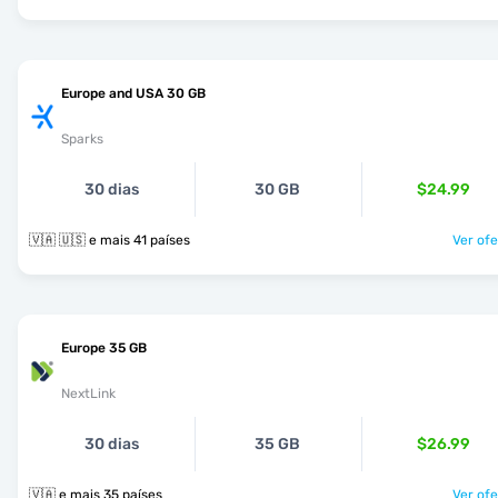
Europe and USA 30 GB
Sparks
30 dias
30 GB
$24.99
🇻🇦 🇺🇸 e mais 41 países
Ver ofe
Europe 35 GB
NextLink
30 dias
35 GB
$26.99
🇻🇦 e mais 35 países
Ver ofe