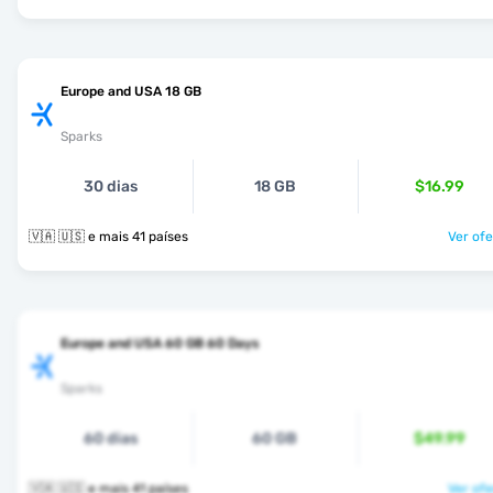
Europe and USA 18 GB
Sparks
30 dias
18 GB
$16.99
🇻🇦 🇺🇸 e mais 41 países
Ver ofe
Europe and USA 60 GB 60 Days
Sparks
60 dias
60 GB
$49.99
🇻🇦 🇺🇸 e mais 41 países
Ver ofe