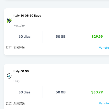
Italy 50 GB 60 Days
NextLink
60 dias
50 GB
$29.99
🇮🇹 🇸🇲 🇻🇦
Ver ofe
Italy 50 GB
Ubigi
30 dias
50 GB
$30.99
🇮🇹 🇸🇲 🇻🇦
Ver ofe