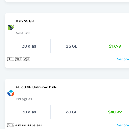
Italy 25 GB
NextLink
30 dias
25 GB
$17.99
🇮🇹 🇸🇲 🇻🇦
Ver ofe
EU 60 GB Unlimited Calls
Bouygues
30 dias
60 GB
$40.99
🇻🇦 e mais 33 países
Ver ofe