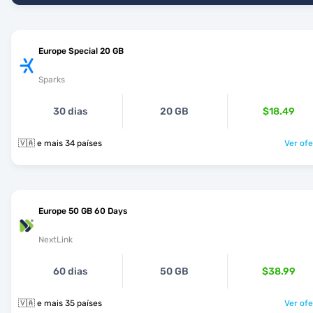
Europe Special 20 GB
Sparks
30 dias
20 GB
$18.49
🇻🇦 e mais 34 países
Ver ofe
Europe 50 GB 60 Days
NextLink
60 dias
50 GB
$38.99
🇻🇦 e mais 35 países
Ver ofe