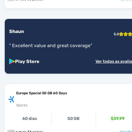
Shaun
5.0
"
Excellent value and great coverage
"
Play Store
Ver todas as avali
Europe Special 50 GB 60 Days
Sparks
60 dias
50 GB
$39.99