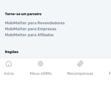
Torne-se um parceiro
MobiMatter para Revendedores
MobiMatter para Empresas
MobiMatter para Afiliados
Regiões
eSIM para Europa
eSIM para Ásia
eSIM para Américas
Início
Meus eSIMs
Recompensas
P
eSIM para Oriente Médio
eSIM para Oceania
eSIM para África
Países