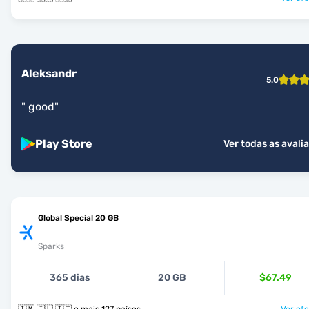
Aleksandr
5.0
"
good
"
Play Store
Ver todas as avali
Global Special 20 GB
Sparks
365 dias
20 GB
$67.49