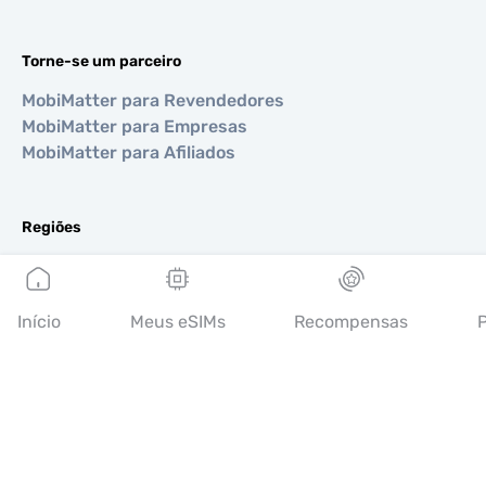
Torne-se um parceiro
MobiMatter para Revendedores
MobiMatter para Empresas
MobiMatter para Afiliados
Regiões
eSIM para Europa
eSIM para Ásia
eSIM para Américas
Início
Meus eSIMs
Recompensas
P
eSIM para Oriente Médio
eSIM para Oceania
eSIM para África
Países