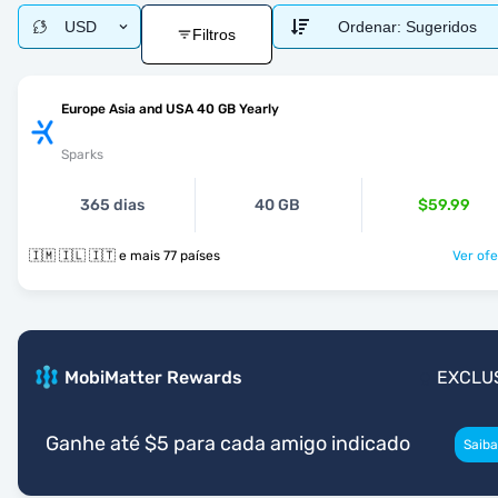
USD
Ordenar:
Sugeridos
Filtros
Europe Asia and USA 40 GB Yearly
Sparks
365 dias
40 GB
$59.99
🇮🇲 🇮🇱 🇮🇹 e mais 77 países
Ver ofe
MobiMatter Rewards
EXCLU
Ganhe até $5 para cada amigo indicado
Saiba