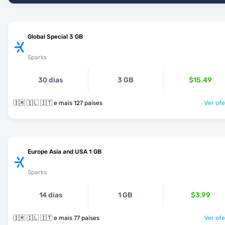
Global Special 3 GB
Sparks
30 dias
3 GB
$15.49
🇮🇲 🇮🇱 🇮🇹 e mais 127 países
Ver ofe
Europe Asia and USA 1 GB
Sparks
14 dias
1 GB
$3.99
🇮🇲 🇮🇱 🇮🇹 e mais 77 países
Ver ofe