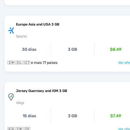
Europe Asia and USA 3 GB
Sparks
30 dias
3 GB
$8.49
🇮🇲 🇮🇱 🇮🇹 e mais 77 países
Ver ofe
Jersey Guernsey and IOM 3 GB
Ubigi
15 dias
3 GB
$7.49
🇬🇬 🇮🇲 🇯🇪
Ver ofe