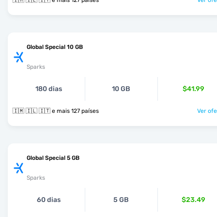
🇮🇲 🇮🇱 🇮🇹 e mais 127 países
Ver ofe
Global Special 10 GB
Sparks
180 dias
10 GB
$41.99
🇮🇲 🇮🇱 🇮🇹 e mais 127 países
Ver ofe
Global Special 5 GB
Sparks
60 dias
5 GB
$23.49