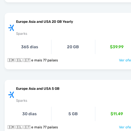
Europe Asia and USA 20 GB Yearly
Sparks
365 dias
20 GB
$39.99
🇮🇲 🇮🇱 🇮🇹 e mais 77 países
Ver ofe
Europe Asia and USA 5 GB
Sparks
30 dias
5 GB
$11.49
🇮🇲 🇮🇱 🇮🇹 e mais 77 países
Ver ofe