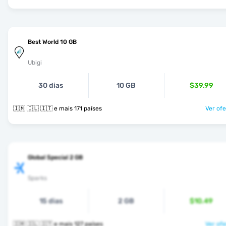
Best World 10 GB
Ubigi
30 dias
10 GB
$39.99
🇮🇲 🇮🇱 🇮🇹 e mais 171 países
Ver ofe
Global Special 2 GB
Sparks
15 dias
2 GB
$10.49
🇮🇲 🇮🇱 🇮🇹 e mais 127 países
Ver ofe