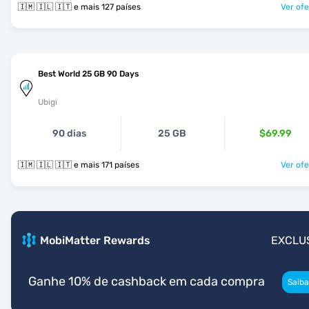
🇮🇲 🇮🇱 🇮🇹 e mais 127 países
Ver ofe
Best World 25 GB 90 Days
Ubigi
90 dias
25 GB
$69.99
🇮🇲 🇮🇱 🇮🇹 e mais 171 países
Ver ofe
MobiMatter Rewards
EXCLU
Ganhe 10% de cashback em cada compra
Saiba