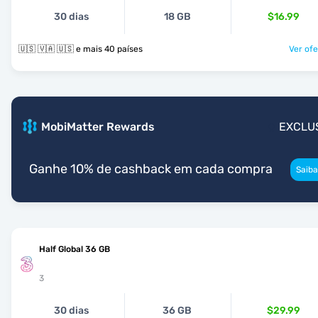
30 dias
18 GB
$16.99
🇺🇸 🇻🇦 🇺🇸 e mais 40 países
Ver ofe
MobiMatter Rewards
EXCLU
Ganhe 10% de cashback em cada compra
Saiba
Half Global 36 GB
3
30 dias
36 GB
$29.99