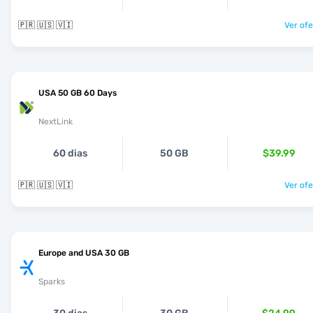
🇵🇷 🇺🇸 🇻🇮
Ver ofe
USA 50 GB 60 Days
NextLink
60 dias
50 GB
$39.99
🇵🇷 🇺🇸 🇻🇮
Ver ofe
Europe and USA 30 GB
Sparks