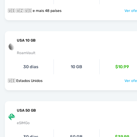
🇺🇸 🇺🇿 🇺🇸 e mais 48 países
Ver ofe
USA 10 GB
RoamVault
30 dias
10 GB
$10.99
🇺🇸 Estados Unidos
Ver ofe
USA 50 GB
eSIMGo
30 dias
50 GB
$39.99