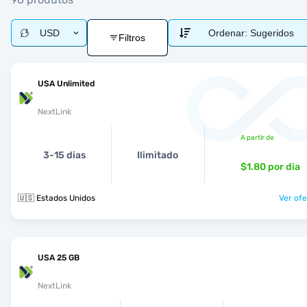
USD
Ordenar:
Sugeridos
Filtros
USA Unlimited
NextLink
A partir de
3-15 dias
Ilimitado
$1.80
por dia
🇺🇸 Estados Unidos
Ver ofe
USA 25 GB
NextLink