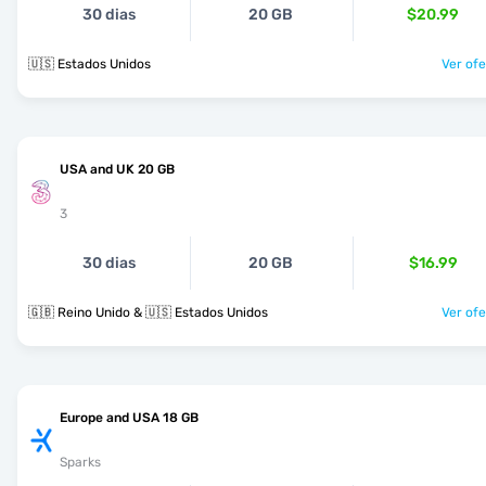
30 dias
20 GB
$20.99
🇺🇸 Estados Unidos
Ver ofe
USA and UK 20 GB
3
30 dias
20 GB
$16.99
🇬🇧 Reino Unido & 🇺🇸 Estados Unidos
Ver ofe
Europe and USA 18 GB
Sparks