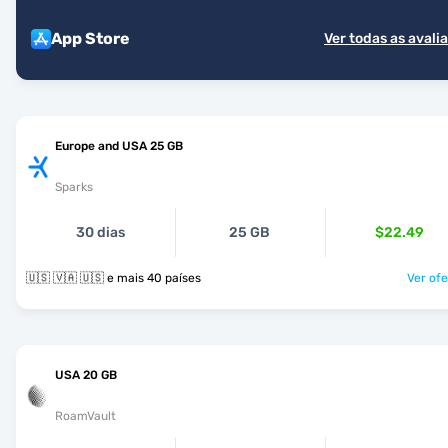
App Store
Ver todas as avali
Europe and USA 25 GB
Sparks
30 dias
25 GB
$22.49
🇺🇸 🇻🇦 🇺🇸 e mais 40 países
Ver ofe
USA 20 GB
RoamVault