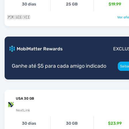
30 dias
25 GB
$19.99
🇵🇷 🇺🇸 🇻🇮
Ver ofe
MobiMatter Rewards
EXCLU
Ganhe até $5 para cada amigo indicado
Saiba
USA 30 GB
NextLink
30 dias
30 GB
$23.99