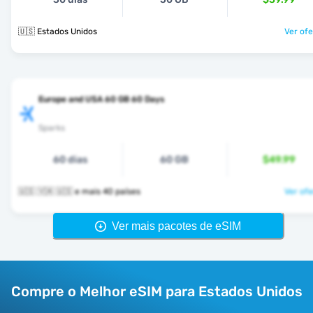
🇺🇸 Estados Unidos
Ver ofe
Europe and USA 60 GB 60 Days
Sparks
60 dias
60 GB
$49.99
🇺🇸 🇻🇦 🇺🇸 e mais 40 países
Ver ofe
Ver mais pacotes de eSIM
Compre o Melhor eSIM para Estados Unidos