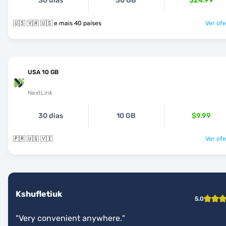
30 dias
30 GB
$24.99
🇺🇸 🇻🇦 🇺🇸 e mais 40 países
Ver ofe
USA 10 GB
NextLink
30 dias
10 GB
$9.99
🇵🇷 🇺🇸 🇻🇮
Ver ofe
Kshufletiuk
5.0
"
Very convenient anywhere.
"