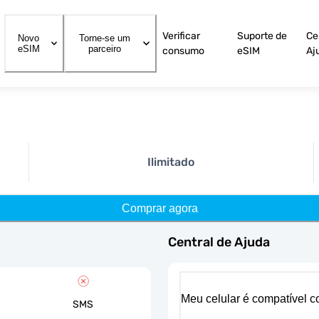
Verificar
Suporte de
Ce
Novo
Torne-se um
eSIM
parceiro
consumo
eSIM
Aj
Ilimitado
Comprar agora
Central de Ajuda
Meu celular é compatível 
SMS