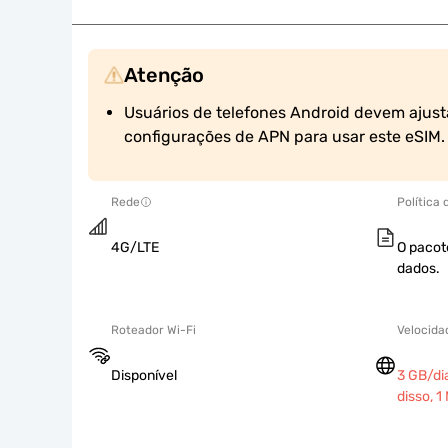
Atenção
Usuários de telefones Android devem ajust
configurações de APN para usar este eSIM.
Rede
Política
4G/LTE
O pacot
dados.
Roteador Wi-Fi
Velocida
Disponível
3 GB/di
disso, 1