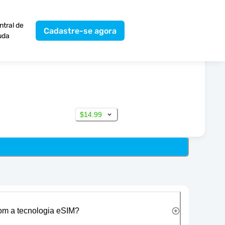
ntral de
Cadastre-se agora
uda
$14.99
com a tecnologia eSIM?