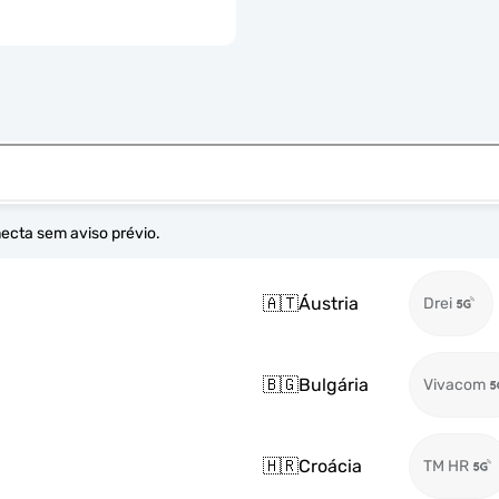
necta sem aviso prévio.
🇦🇹
Áustria
Drei
🇧🇬
Bulgária
Vivacom
🇭🇷
Croácia
TM HR