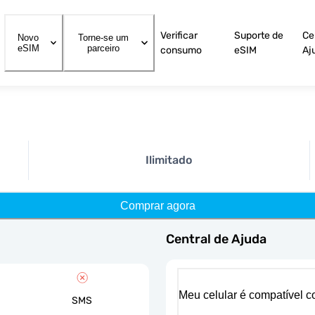
Verificar
Suporte de
Ce
Novo
Torne-se um
eSIM
parceiro
consumo
eSIM
Aj
Ilimitado
Comprar agora
Central de Ajuda
Meu celular é compatível 
SMS