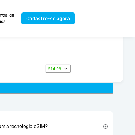
ntral de
Cadastre-se agora
uda
$14.99
com a tecnologia eSIM?