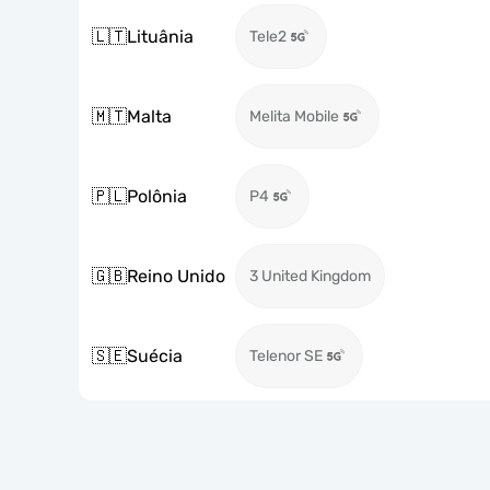
🇱🇹
Lituânia
Tele2
🇲🇹
Malta
Melita Mobile
🇵🇱
Polônia
P4
🇬🇧
Reino Unido
3 United Kingdom
🇸🇪
Suécia
Telenor SE