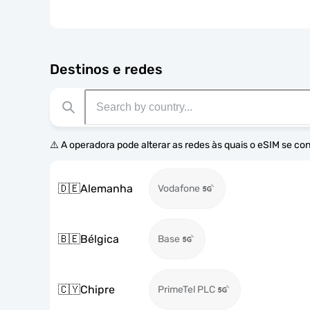
Destinos e redes
⚠️ A operadora pode alterar as redes às quais o eSIM se co
🇩🇪
Alemanha
Vodafone
🇧🇪
Bélgica
Base
🇨🇾
Chipre
PrimeTel PLC