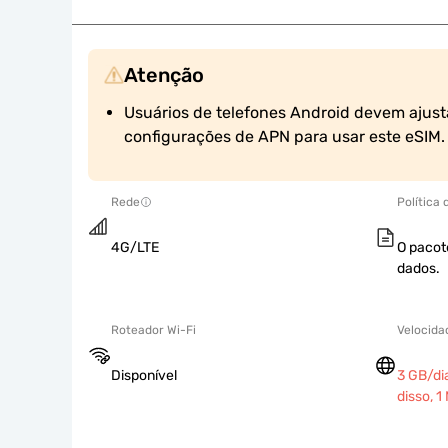
Atenção
Usuários de telefones Android devem ajust
configurações de APN para usar este eSIM.
Rede
Política
4G/LTE
O pacot
dados.
Roteador Wi-Fi
Velocida
Disponível
3 GB/di
disso, 1