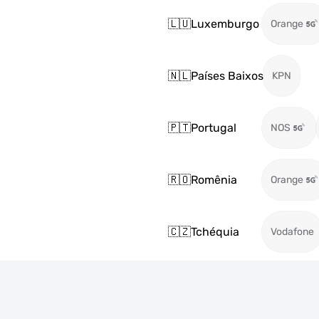
🇱🇺
Luxemburgo
Orange
🇳🇱
Países Baixos
KPN
🇵🇹
Portugal
NOS
🇷🇴
Romênia
Orange
🇨🇿
Tchéquia
Vodafone