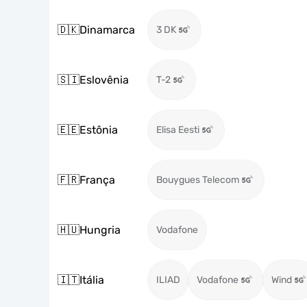
🇩🇰
Dinamarca
3 DK
🇸🇮
Eslovênia
T-2
🇪🇪
Estônia
Elisa Eesti
🇫🇷
França
Bouygues Telecom
🇭🇺
Hungria
Vodafone
🇮🇹
Itália
ILIAD
Vodafone
Wind