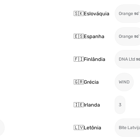
🇸🇰
Eslováquia
Orange
🇪🇸
Espanha
Orange
🇫🇮
Finlândia
DNA Ltd
🇬🇷
Grécia
WIND
🇮🇪
Irlanda
3
🇱🇻
Letônia
Bite Latvij