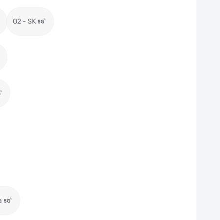
O2 - SK
a