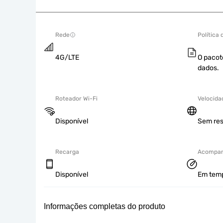
Rede
Política
4G/LTE
O pacot
dados.
Roteador Wi-Fi
Velocida
Disponível
Sem res
Recarga
Acompan
Disponível
Em tempo
Informações completas do produto