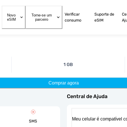
Verificar
Suporte de
Ce
Novo
Torne-se um
eSIM
parceiro
consumo
eSIM
Aj
1 GB
Comprar agora
Central de Ajuda
Meu celular é compatível 
SMS