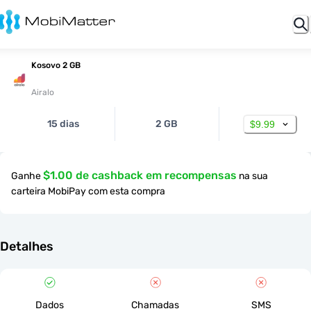
Kosovo 2 GB
Airalo
15 dias
2 GB
$9.99
$1.00 de cashback em recompensas
Ganhe
na sua
carteira MobiPay com esta compra
Detalhes
Dados
Chamadas
SMS