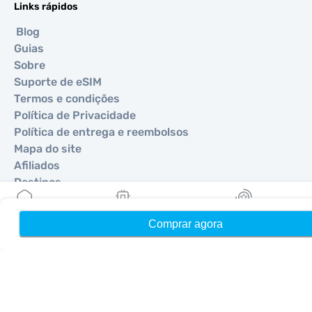
Links rápidos
Blog
Guias
Sobre
Suporte de eSIM
Termos e condições
Política de Privacidade
Política de entrega e reembolsos
Mapa do site
Afiliados
Destinos
Comprar agora
Início
Meus eSIMs
Recompensas
Torne-se um parceiro
MobiMatter para Revendedores
MobiMatter para Empresas
MobiMatter para Afiliados