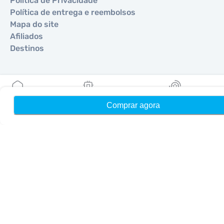
Política de Privacidade
Política de entrega e reembolsos
Mapa do site
Afiliados
Destinos
Torne-se um parceiro
MobiMatter para Revendedores
Comprar agora
Início
Meus eSIMs
Recompensas
MobiMatter para Empresas
MobiMatter para Afiliados
Regiões
eSIM para Europa
eSIM para Ásia
eSIM para Américas
eSIM para Oriente Médio