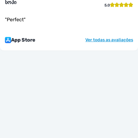
სოპი
5.0
"
Perfect
"
App Store
Ver todas as avaliações