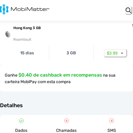
Hong Kong 3 GB
RoamVault
15 dias
3 GB
$3.99
$0.40 de cashback em recompensas
Ganhe
na sua
carteira MobiPay com esta compra
Detalhes
Dados
Chamadas
SMS