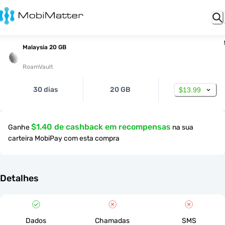
Malaysia 20 GB
RoamVault
30 dias
20 GB
$13.99
$1.40 de cashback em recompensas
Ganhe
na sua
carteira MobiPay com esta compra
Detalhes
Dados
Chamadas
SMS