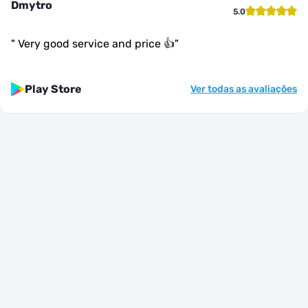
Dmytro
5.0
"
Very good service and price 👍
"
Play Store
Ver todas as avaliações