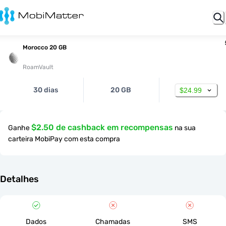
Morocco 20 GB
RoamVault
30 dias
20 GB
$24.99
$2.50 de cashback em recompensas
Ganhe
na sua
carteira MobiPay com esta compra
Detalhes
Dados
Chamadas
SMS