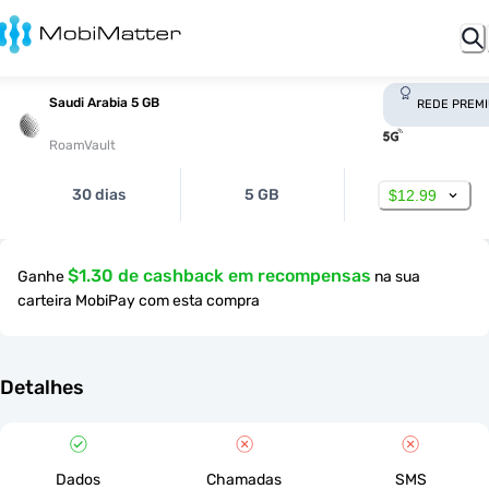
Saudi Arabia 5 GB
REDE PREM
RoamVault
30 dias
5 GB
$12.99
$1.30 de cashback em recompensas
Ganhe
na sua
carteira MobiPay com esta compra
Detalhes
Dados
Chamadas
SMS